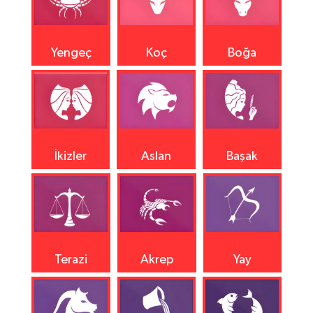
Yengeç
Koç
Boğa
İkizler
Aslan
Başak
Terazi
Akrep
Yay