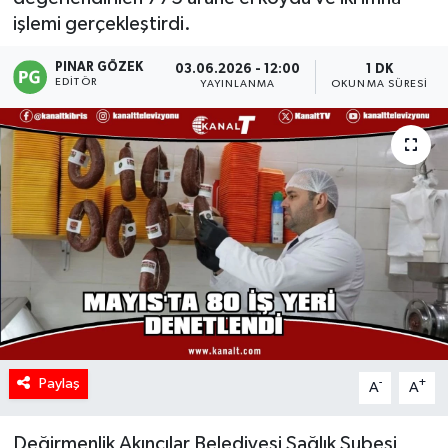
işlemi gerçekleştirdi.
PINAR GÖZEK
03.06.2026 - 12:00
1 DK
EDITÖR
YAYINLANMA
OKUNMA SÜRESI
Paylaş
-
+
A
A
Değirmenlik Akıncılar Belediyesi Sağlık Şubesi,