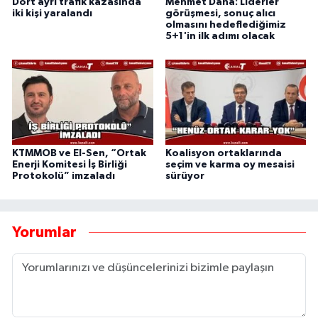
Dört ayrı trafik kazasında
Mehmet Dana: Liderler
iki kişi yaralandı
görüşmesi, sonuç alıcı
olmasını hedeflediğimiz
5+1'in ilk adımı olacak
KTMMOB ve El-Sen, “Ortak
Koalisyon ortaklarında
Enerji Komitesi İş Birliği
seçim ve karma oy mesaisi
Protokolü” imzaladı
sürüyor
Yorumlar