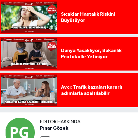
Sıcaklar Hastalık Riskini
Büyütüyor
Dünya Yasaklıyor, Bakanlık
Protokolle Yetiniyor
Avcı: Trafik kazaları kararlı
adımlarla azaltılabilir
EDITÖR HAKKINDA
Pınar Gözek