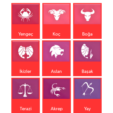
Yengeç
Koç
Boğa
İkizler
Aslan
Başak
Terazi
Akrep
Yay