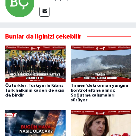
Bunlar da ilginizi çekebilir
Öztürkler: Türkiye ile Kıbrıs
Tirmen’deki orman yangını
Türk halkının kaderi de acısı
kontrol altına alındı:
da birdir
Soğutma çalışmaları
sürüyor