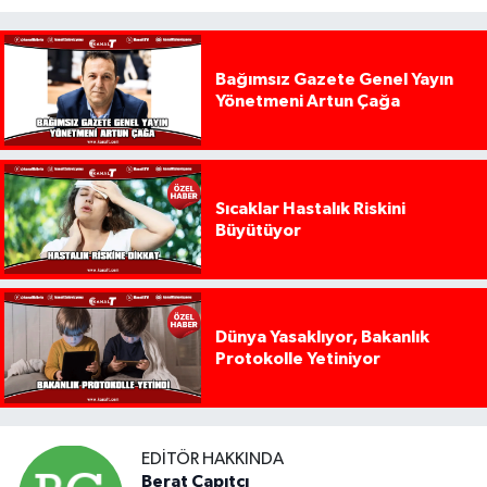
Bağımsız Gazete Genel Yayın
Yönetmeni Artun Çağa
Sıcaklar Hastalık Riskini
Büyütüyor
Dünya Yasaklıyor, Bakanlık
Protokolle Yetiniyor
EDITÖR HAKKINDA
Berat Çapıtçı