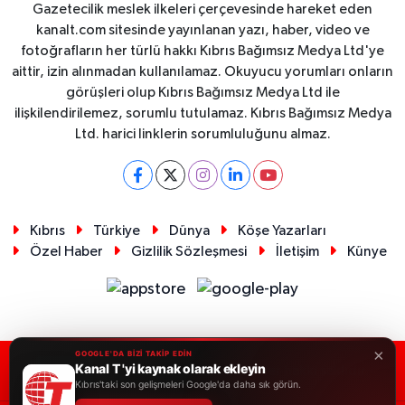
Gazetecilik meslek ilkeleri çerçevesinde hareket eden
kanalt.com sitesinde yayınlanan yazı, haber, video ve
fotoğrafların her türlü hakkı Kıbrıs Bağımsız Medya Ltd'ye
aittir, izin alınmadan kullanılamaz. Okuyucu yorumları onların
görüşleri olup Kıbrıs Bağımsız Medya Ltd ile
ilişkilendirilemez, sorumlu tutulamaz. Kıbrıs Bağımsız Medya
Ltd. harici linklerin sorumluluğunu almaz.
Kıbrıs
Türkiye
Dünya
Köşe Yazarları
Özel Haber
Gizlilik Sözleşmesi
İletişim
Künye
×
GOOGLE'DA BİZİ TAKİP EDİN
Kanal T 'yi kaynak olarak ekleyin
RSS
Copyright © 2026. Her hakkı saklıdır.
Kıbrıs'taki son gelişmeleri Google'da daha sık görün.