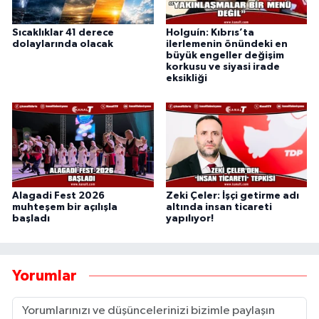
Sıcaklıklar 41 derece
Holguín: Kıbrıs’ta
dolaylarında olacak
ilerlemenin önündeki en
büyük engeller değişim
korkusu ve siyasi irade
eksikliği
Alagadi Fest 2026
Zeki Çeler: İşçi getirme adı
muhteşem bir açılışla
altında insan ticareti
başladı
yapılıyor!
Yorumlar