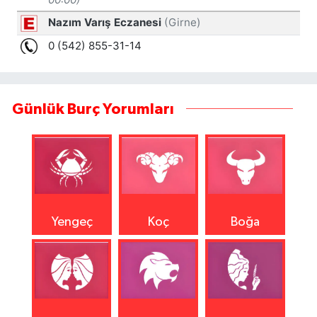
Günlük Burç Yorumları
Yengeç
Koç
Boğa