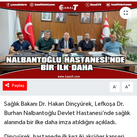
Paylaş
-
+
A
A
Sağlık Bakanı Dr. Hakan Dinçyürek, Lefkoşa Dr.
Burhan Nalbantoğlu Devlet Hastanesi’nde sağlık
alanında bir ilke daha imza atıldığını açıkladı.
Dinçyürek, hastanede ilk kez iki akciğer kanseri