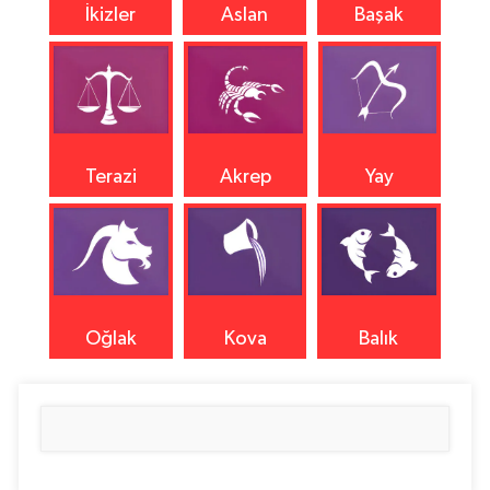
İkizler
Aslan
Başak
Terazi
Akrep
Yay
Oğlak
Kova
Balık