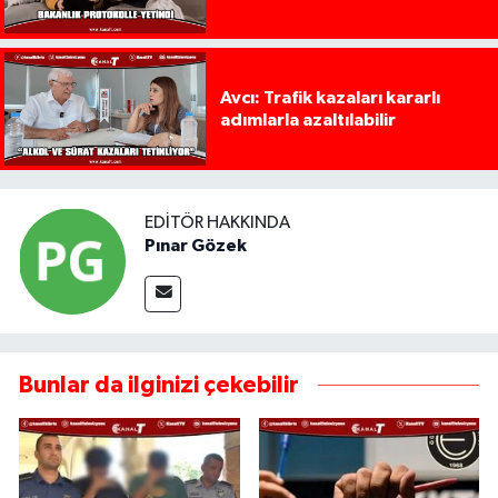
Avcı: Trafik kazaları kararlı
adımlarla azaltılabilir
EDITÖR HAKKINDA
Pınar Gözek
Bunlar da ilginizi çekebilir