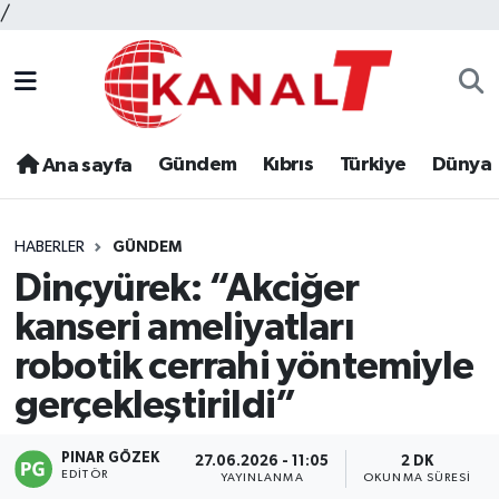
/
Gündem
Kıbrıs
Türkiye
Dünya
Ana sayfa
HABERLER
GÜNDEM
Dinçyürek: “Akciğer
kanseri ameliyatları
robotik cerrahi yöntemiyle
gerçekleştirildi”
PINAR GÖZEK
27.06.2026 - 11:05
2 DK
EDITÖR
YAYINLANMA
OKUNMA SÜRESI