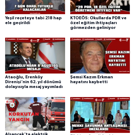
Yeşil reçeteye tabi 218 hap
KTOEÖS: Okullarda PDR ve
ele geçirildi
özel eğitim ihtiyaçları
görmezden geliniyor
Ataoğlu, Erenköy
Şemsi Kazım Erkman
Direnişi'nin 62. yıl dönümü
hayatını kaybetti
dolayısıyla mesaj yayımladı
Alsancak'ta elektrik