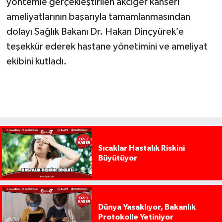
yöntemle gerçekleştirilen akciğer kanseri
ameliyatlarının başarıyla tamamlanmasından
dolayı Sağlık Bakanı Dr. Hakan Dinçyürek’e
teşekkür ederek hastane yönetimini ve ameliyat
ekibini kutladı.
Sıcaklar Hastalık Riskini
Büyütüyor
Dünya Yasaklıyor, Bakanlık
Protokolle Yetiniyor