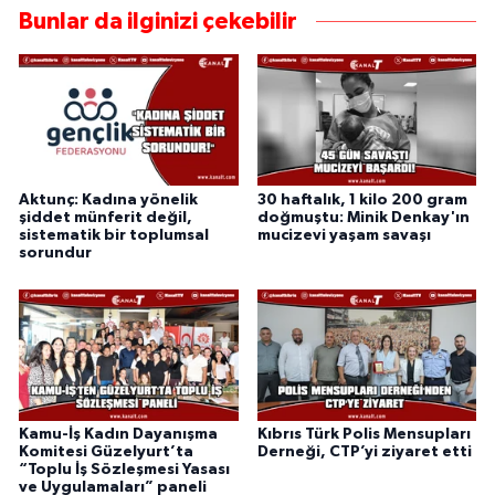
Bunlar da ilginizi çekebilir
Aktunç: Kadına yönelik
30 haftalık, 1 kilo 200 gram
şiddet münferit değil,
doğmuştu: Minik Denkay'ın
sistematik bir toplumsal
mucizevi yaşam savaşı
sorundur
Kamu-İş Kadın Dayanışma
Kıbrıs Türk Polis Mensupları
Komitesi Güzelyurt’ta
Derneği, CTP’yi ziyaret etti
“Toplu İş Sözleşmesi Yasası
ve Uygulamaları” paneli