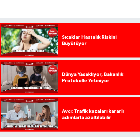
Sıcaklar Hastalık Riskini
Büyütüyor
Dünya Yasaklıyor, Bakanlık
Protokolle Yetiniyor
Avcı: Trafik kazaları kararlı
adımlarla azaltılabilir