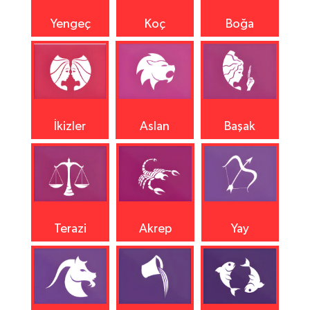
Yengeç
Koç
Boğa
İkizler
Aslan
Başak
Terazi
Akrep
Yay