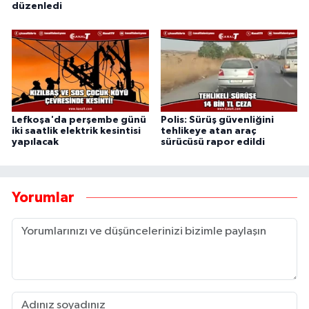
düzenledi
Lefkoşa'da perşembe günü
Polis: Sürüş güvenliğini
iki saatlik elektrik kesintisi
tehlikeye atan araç
yapılacak
sürücüsü rapor edildi
Yorumlar