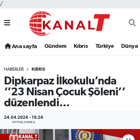
/
Gündem
Kıbrıs
Türkiye
Dünya
Ana sayfa
HABERLER
KIBRIS
Dipkarpaz İlkokulu’nda
‘’23 Nisan Çocuk Şöleni’’
düzenlendi…
24.04.2024 - 19:24
YAYINLANMA