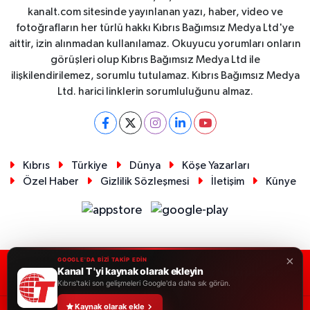
kanalt.com sitesinde yayınlanan yazı, haber, video ve
fotoğrafların her türlü hakkı Kıbrıs Bağımsız Medya Ltd'ye
aittir, izin alınmadan kullanılamaz. Okuyucu yorumları onların
görüşleri olup Kıbrıs Bağımsız Medya Ltd ile
ilişkilendirilemez, sorumlu tutulamaz. Kıbrıs Bağımsız Medya
Ltd. harici linklerin sorumluluğunu almaz.
Kıbrıs
Türkiye
Dünya
Köşe Yazarları
Özel Haber
Gizlilik Sözleşmesi
İletişim
Künye
×
GOOGLE'DA BİZİ TAKİP EDİN
Kanal T 'yi kaynak olarak ekleyin
RSS
Copyright © 2026. Her hakkı saklıdır.
Kıbrıs'taki son gelişmeleri Google'da daha sık görün.
Kaynak olarak ekle