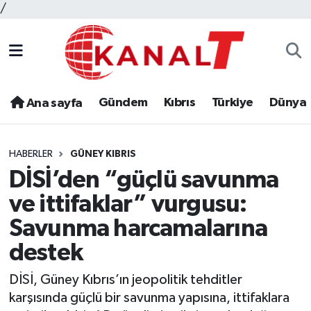
/
Gündem
Kıbrıs
Türkiye
Dünya
Ana sayfa
HABERLER
GÜNEY KIBRIS
DİSİ’den “güçlü savunma
ve ittifaklar” vurgusu:
Savunma harcamalarına
destek
DİSİ, Güney Kıbrıs’ın jeopolitik tehditler
karşısında güçlü bir savunma yapısına, ittifaklara