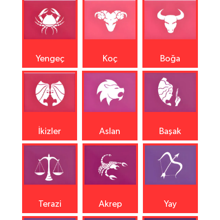
Yengeç
Koç
Boğa
İkizler
Aslan
Başak
Terazi
Akrep
Yay