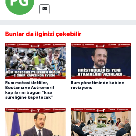
Bunlar da ilginizi çekebilir
Rum motosikletliler,
Rum yönetiminde kabine
Bostancı ve Astromerit
revizyonu
kapılarını bugün “kısa
süreliğine kapatacak”