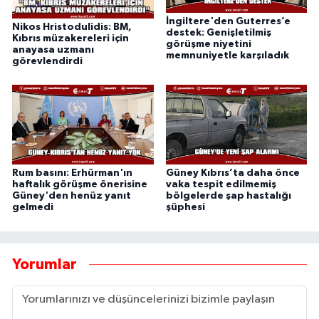
İngiltere'den Guterres’e
Nikos Hristodulidis: BM,
destek: Genişletilmiş
Kıbrıs müzakereleri için
görüşme niyetini
anayasa uzmanı
memnuniyetle karşıladık
görevlendirdi
Rum basını: Erhürman'ın
Güney Kıbrıs’ta daha önce
haftalık görüşme önerisine
vaka tespit edilmemiş
Güney'den henüz yanıt
bölgelerde şap hastalığı
gelmedi
şüphesi
Yorumlar