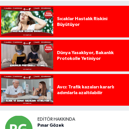
Sıcaklar Hastalık Riskini
Büyütüyor
Dünya Yasaklıyor, Bakanlık
Protokolle Yetiniyor
Avcı: Trafik kazaları kararlı
adımlarla azaltılabilir
EDITÖR HAKKINDA
Pınar Gözek