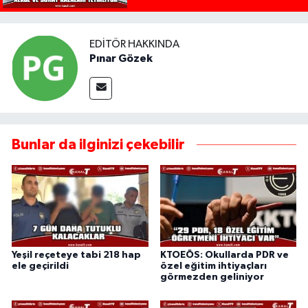
EDITÖR HAKKINDA
Pınar Gözek
Bunlar da ilginizi çekebilir
Yeşil reçeteye tabi 218 hap
KTOEÖS: Okullarda PDR ve
ele geçirildi
özel eğitim ihtiyaçları
görmezden geliniyor