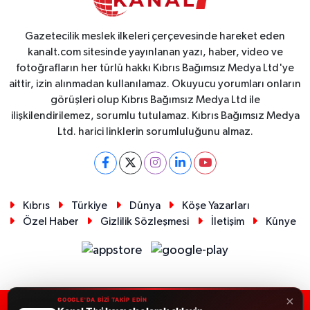
Gazetecilik meslek ilkeleri çerçevesinde hareket eden
kanalt.com sitesinde yayınlanan yazı, haber, video ve
fotoğrafların her türlü hakkı Kıbrıs Bağımsız Medya Ltd'ye
aittir, izin alınmadan kullanılamaz. Okuyucu yorumları onların
görüşleri olup Kıbrıs Bağımsız Medya Ltd ile
ilişkilendirilemez, sorumlu tutulamaz. Kıbrıs Bağımsız Medya
Ltd. harici linklerin sorumluluğunu almaz.
Kıbrıs
Türkiye
Dünya
Köşe Yazarları
Özel Haber
Gizlilik Sözleşmesi
İletişim
Künye
×
GOOGLE'DA BİZİ TAKİP EDİN