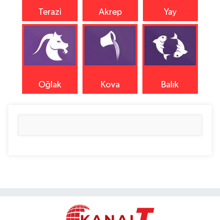
Terazi
Akrep
Yay
Oğlak
Kova
Balık