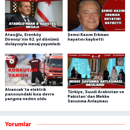
Ataoğlu, Erenköy
Şemsi Kazım Erkman
Direnişi'nin 62. yıl dönümü
hayatını kaybetti
dolayısıyla mesaj yayımladı
Alsancak'ta elektrik
Türkiye, Suudi Arabistan ve
panosundaki kısa devre
Pakistan'dan Mekke
yangına neden oldu
Savunma Anlaşması
Yorumlar