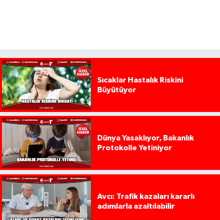
Sıcaklar Hastalık Riskini
Büyütüyor
Dünya Yasaklıyor, Bakanlık
Protokolle Yetiniyor
Avcı: Trafik kazaları kararlı
adımlarla azaltılabilir