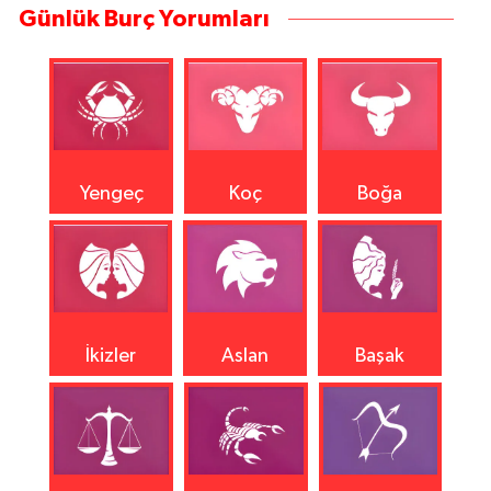
Günlük Burç Yorumları
Yengeç
Koç
Boğa
İkizler
Aslan
Başak