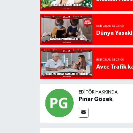
EDITÖRÜN SEÇTIĞI
Dünya Yasaklı
EDITÖRÜN SEÇTIĞI
Avcı: Trafik k
EDITÖR HAKKINDA
Pınar Gözek