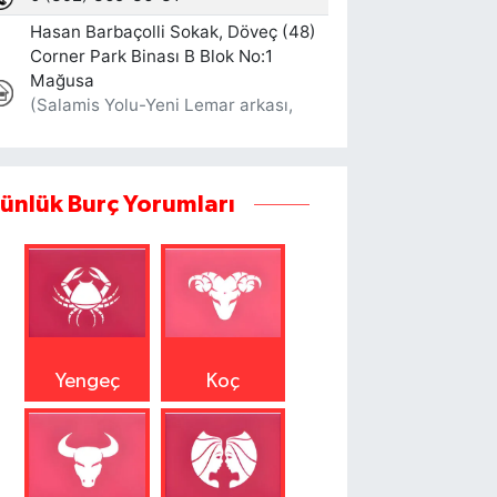
ünlük Burç Yorumları
Yengeç
Koç