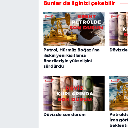
Bunlar da ilginizi çekebilir
Petrol, Hürmüz Boğazı'na
Dövizde
ilişkin yeni kısıtlama
önerileriyle yükselişini
sürdürdü
Dövizde son durum
Petrolde
İran gör
beklenti