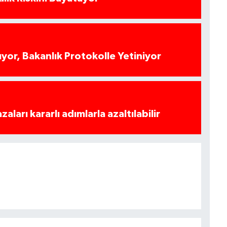
yor, Bakanlık Protokolle Yetiniyor
azaları kararlı adımlarla azaltılabilir