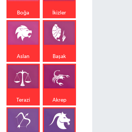
Boğa
İkizler
Aslan
Başak
Terazi
Akrep