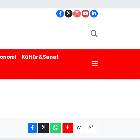
onomi
Kültür&Sanat
-
+
A
A