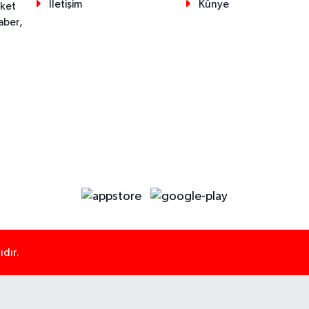
İletişim
Künye
eket
aber,
dır.