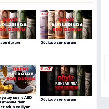
 son durum
Dövizde son durum
 yatay seyir: ABD-
Dövizde son durum
üşmesine dair
ler takip ediliyor