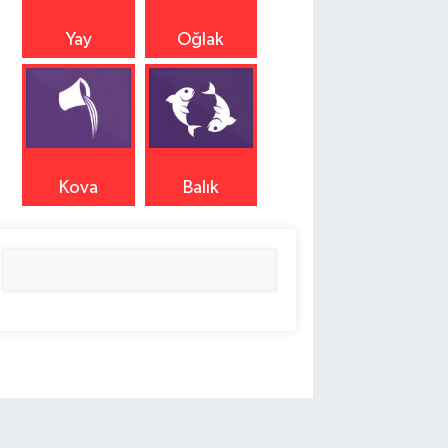
Yay
Oğlak
Kova
Balık