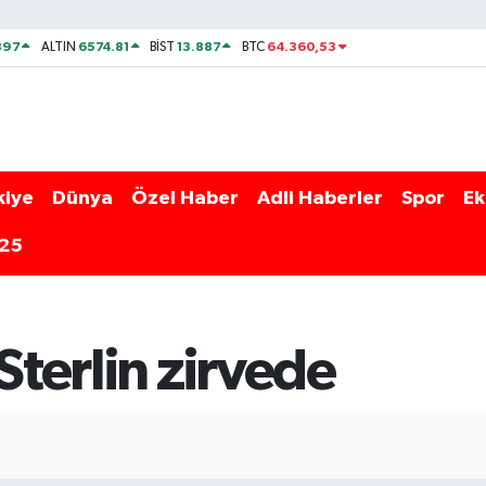
897
6574.81
13.887
64.360,53
ALTIN
BİST
BTC
kiye
Dünya
Özel Haber
Adli Haberler
Spor
Ek
025
Sterlin zirvede