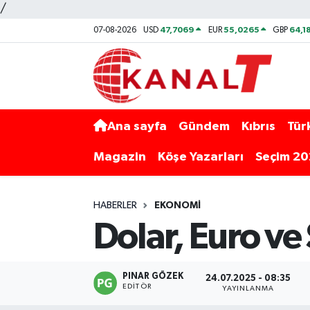
/
47,7069
55,0265
64,1
07-08-2026
USD
EUR
GBP
Ana sayfa
Gündem
Kıbrıs
Tür
Magazin
Köşe Yazarları
Seçim 2
HABERLER
EKONOMI
Dolar, Euro ve 
PINAR GÖZEK
24.07.2025 - 08:35
EDITÖR
YAYINLANMA