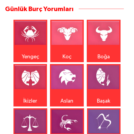
Günlük Burç Yorumları
Yengeç
Koç
Boğa
İkizler
Aslan
Başak