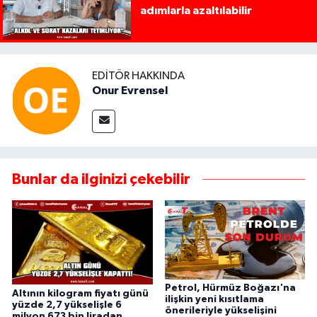
adımlarla azaltılabilir
EDITÖR HAKKINDA
Onur Evrensel
Bunlar da ilginizi çekebilir
Petrol, Hürmüz Boğazı'na
Altının kilogram fiyatı günü
ilişkin yeni kısıtlama
yüzde 2,7 yükselişle 6
önerileriyle yükselişini
milyon 673 bin liradan