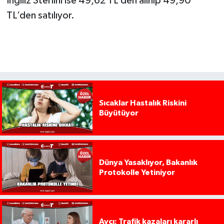
İngiliz Sterlini ise 49,62 TL’den alınıp 49,90
TL’den satılıyor.
Sıcaklar Hastalık Riskini
Büyütüyor
Dünya Yasaklıyor, Bakanlık
Protokolle Yetiniyor
Avcı: Trafik kazaları kararlı