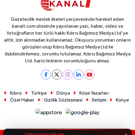
Gazetecilik meslek ilkeleri çerçevesinde hareket eden
kanalt.com sitesinde yayınlanan yazı, haber, video ve
fotoğrafların her türlü hakkı Kıbrıs Bağımsız Medya Ltd'ye
aittir, izin alınmadan kullanılamaz. Okuyucu yorumları onların
görüşleri olup Kıbrıs Bağımsız Medya Ltd ile
ilişkilendirilemez, sorumlu tutulamaz. Kıbrıs Bağımsız Medya
Ltd. harici linklerin sorumluluğunu almaz.
Kıbrıs
Türkiye
Dünya
Köşe Yazarları
Özel Haber
Gizlilik Sözleşmesi
İletişim
Künye
×
GOOGLE'DA BİZİ TAKİP EDİN