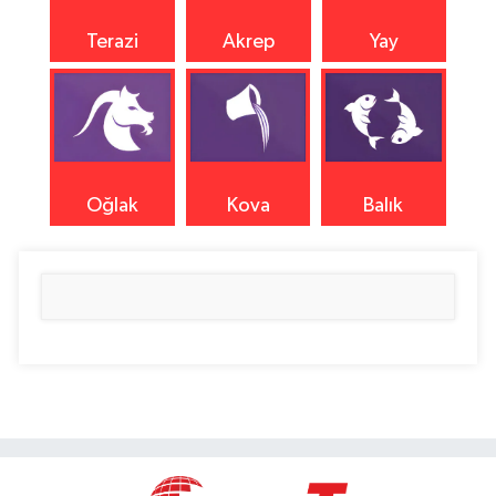
Terazi
Akrep
Yay
Oğlak
Kova
Balık