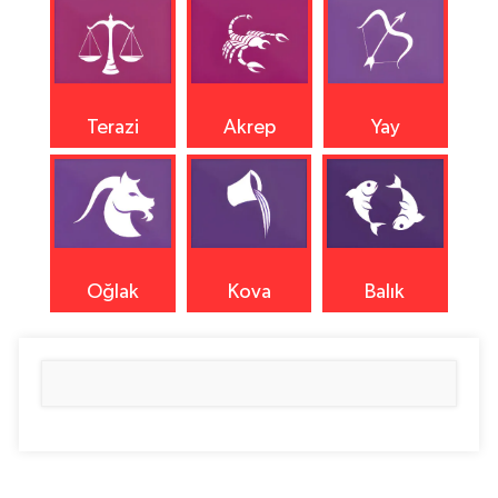
Terazi
Akrep
Yay
Oğlak
Kova
Balık