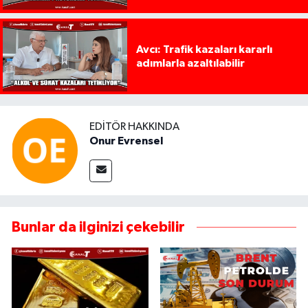
Avcı: Trafik kazaları kararlı
adımlarla azaltılabilir
EDITÖR HAKKINDA
Onur Evrensel
Bunlar da ilginizi çekebilir