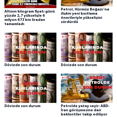
Petrol, Hürmüz Boğazı'na
Altının kilogram fiyatı günü
ilişkin yeni kısıtlama
yüzde 2,7 yükselişle 6
önerileriyle yükselişini
milyon 673 bin liradan
sürdürdü
tamamladı
Dövizde son durum
Dövizde son durum
Dövizde son durum
Petrolde yatay seyir: ABD-
İran görüşmesine dair
beklentiler takip ediliyor