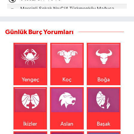
Günlük Burç Yorumları
Yengeç
Koç
Boğa
İkizler
Aslan
Başak