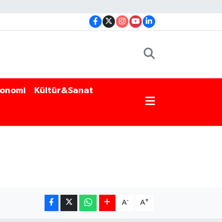
onomi
Kültür&Sanat
-
+
A
A