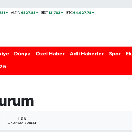
581
6527.85
13.703
64.927,78
ALTIN
BİST
BTC
kiye
Dünya
Özel Haber
Adli Haberler
Spor
Ek
025
durum
1 DK
OKUNMA SÜRESI