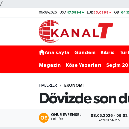
/
47,5894
55,0398
64,1
06-08-2026
USD
EUR
GBP
Ana sayfa
Gündem
Kıbrıs
Tür
Magazin
Köşe Yazarları
Seçim 2
HABERLER
EKONOMI
Dövizde son 
ONUR EVRENSEL
08.05.2026 - 09:02
EDITÖR
YAYINLANMA