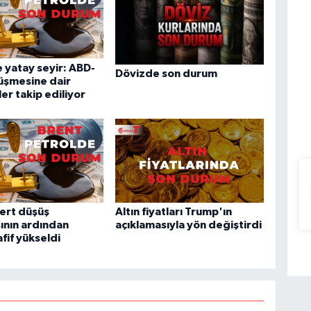
 yatay seyir: ABD-
Dövizde son durum
üşmesine dair
ler takip ediliyor
sert düşüş
Altın fiyatları Trump'ın
ının ardından
açıklamasıyla yön değiştirdi
fif yükseldi