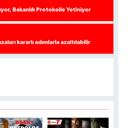
yor, Bakanlık Protokolle Yetiniyor
azaları kararlı adımlarla azaltılabilir