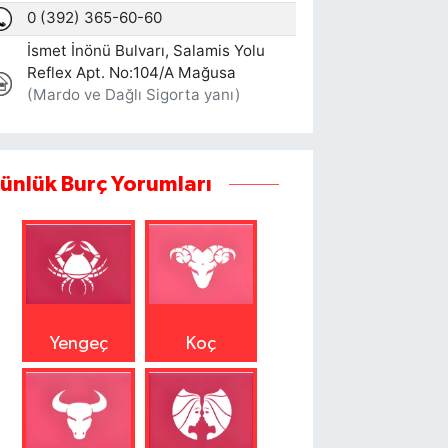
ünlük Burç Yorumları
Yengeç
Koç