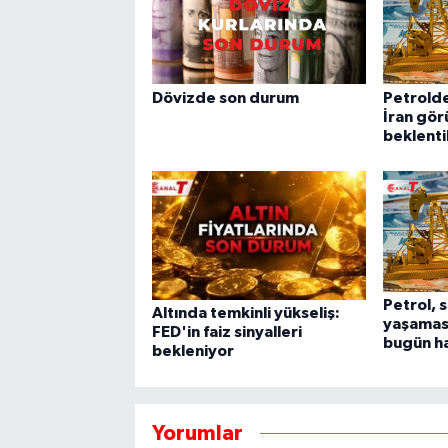
Dövizde son durum
Petrolde
İran gör
beklenti
Petrol, 
Altında temkinli yükseliş:
yaşamas
FED'in faiz sinyalleri
bugün ha
bekleniyor
Yorumlar