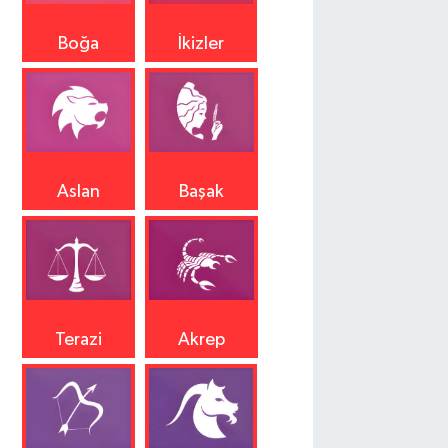
Boğa
İkizler
Aslan
Başak
Terazi
Akrep