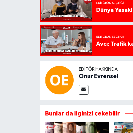
EDITÖRÜN SEÇTIĞI
Dünya Yasaklı
EDITÖRÜN SEÇTIĞI
Avcı: Trafik k
EDITÖR HAKKINDA
Onur Evrensel
Bunlar da ilginizi çekebilir