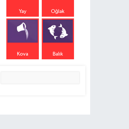
Yay
Oğlak
Kova
Balık