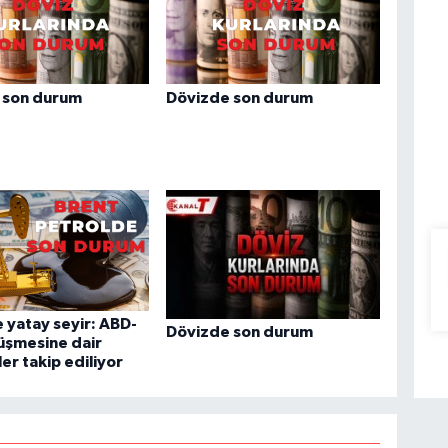
 son durum
Dövizde son durum
 yatay seyir: ABD-
Dövizde son durum
üşmesine dair
ler takip ediliyor