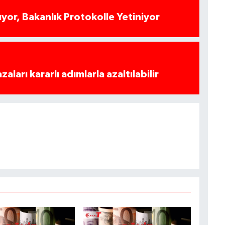
yor, Bakanlık Protokolle Yetiniyor
azaları kararlı adımlarla azaltılabilir