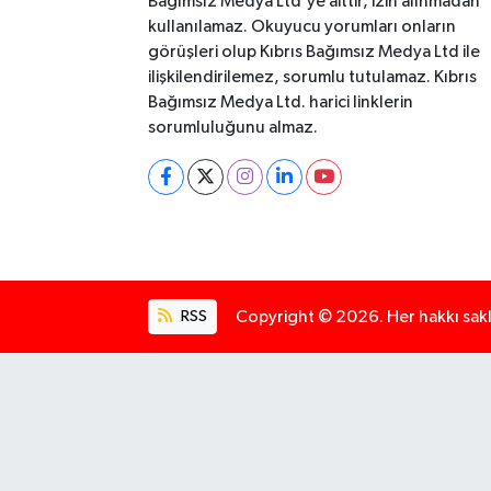
Bağımsız Medya Ltd'ye aittir, izin alınmadan
kullanılamaz. Okuyucu yorumları onların
görüşleri olup Kıbrıs Bağımsız Medya Ltd ile
ilişkilendirilemez, sorumlu tutulamaz. Kıbrıs
Bağımsız Medya Ltd. harici linklerin
sorumluluğunu almaz.
RSS
Copyright © 2026. Her hakkı saklı