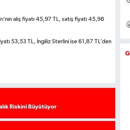
’nın alış fiyatı 45,97 TL, satış fiyatı 45,98
iyatı 53,53 TL, İngiliz Sterlini ise 61,87 TL’den
G
alık Riskini Büyütüyor