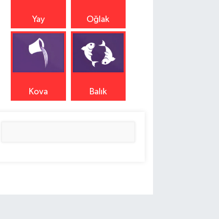
Yay
Oğlak
Kova
Balık