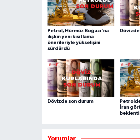
Petrol, Hürmüz Boğazı'na
Dövizde
ilişkin yeni kısıtlama
önerileriyle yükselişini
sürdürdü
Dövizde son durum
Petrolde
İran gör
beklenti
Yorumlar