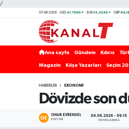
/
47,7069
55,0265
64,1
07-08-2026
USD
EUR
GBP
Ana sayfa
Gündem
Kıbrıs
Tür
Magazin
Köşe Yazarları
Seçim 2
HABERLER
EKONOMI
Dövizde son 
ONUR EVRENSEL
04.06.2026 - 09:15
EDITÖR
YAYINLANMA