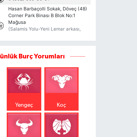
ünlük Burç Yorumları
Yengeç
Koç