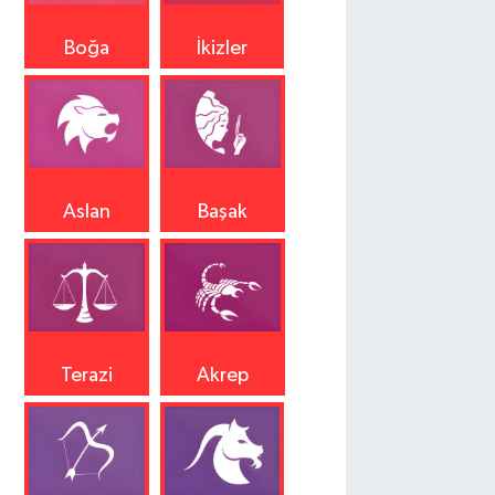
Boğa
İkizler
Aslan
Başak
Terazi
Akrep