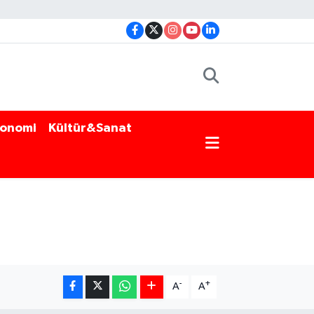
onomi
Kültür&Sanat
-
+
A
A