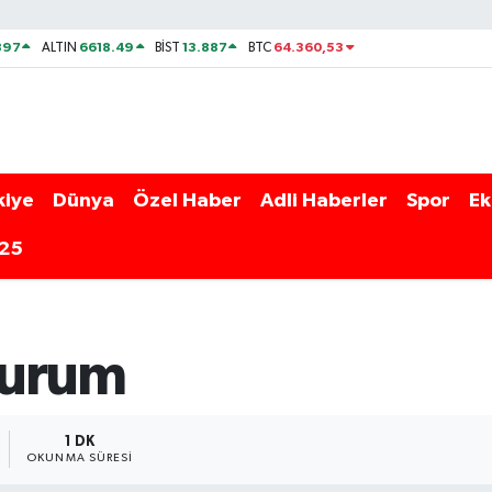
897
6618.49
13.887
64.360,53
ALTIN
BİST
BTC
kiye
Dünya
Özel Haber
Adli Haberler
Spor
Ek
025
durum
1 DK
OKUNMA SÜRESI