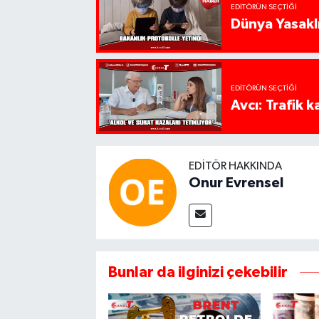
EDITÖRÜN SEÇTIĞI
Dünya Yasaklı
EDITÖRÜN SEÇTIĞI
Avcı: Trafik k
EDITÖR HAKKINDA
Onur Evrensel
Bunlar da ilginizi çekebilir