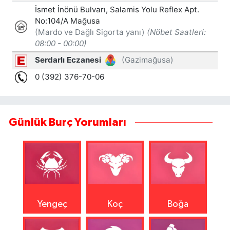
Günlük Burç Yorumları
Yengeç
Koç
Boğa