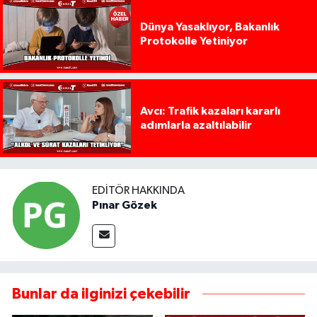
Dünya Yasaklıyor, Bakanlık
Protokolle Yetiniyor
Avcı: Trafik kazaları kararlı
adımlarla azaltılabilir
EDITÖR HAKKINDA
Pınar Gözek
Bunlar da ilginizi çekebilir