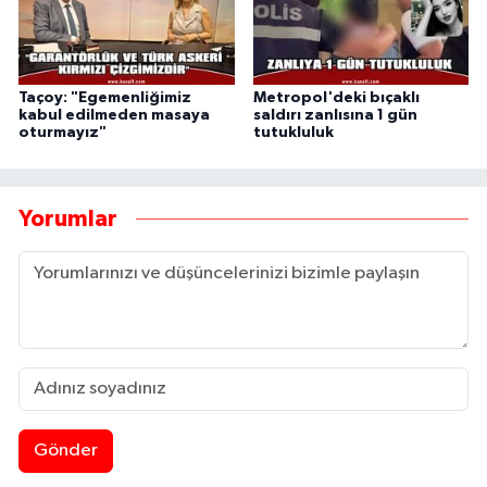
Taçoy: "Egemenliğimiz
Metropol'deki bıçaklı
kabul edilmeden masaya
saldırı zanlısına 1 gün
oturmayız"
tutukluluk
Yorumlar
Gönder