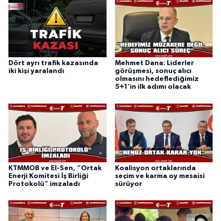
Dört ayrı trafik kazasında
Mehmet Dana: Liderler
iki kişi yaralandı
görüşmesi, sonuç alıcı
olmasını hedeflediğimiz
5+1'in ilk adımı olacak
KTMMOB ve El-Sen, “Ortak
Koalisyon ortaklarında
Enerji Komitesi İş Birliği
seçim ve karma oy mesaisi
Protokolü” imzaladı
sürüyor