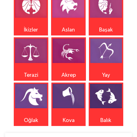
İkizler
Aslan
Başak
Terazi
Akrep
Yay
Oğlak
Kova
Balık