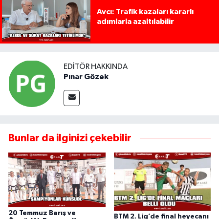
Avcı: Trafik kazaları kararlı
adımlarla azaltılabilir
EDITÖR HAKKINDA
Pınar Gözek
Bunlar da ilginizi çekebilir
20 Temmuz Barış ve
BTM 2. Lig’de final heyecanı