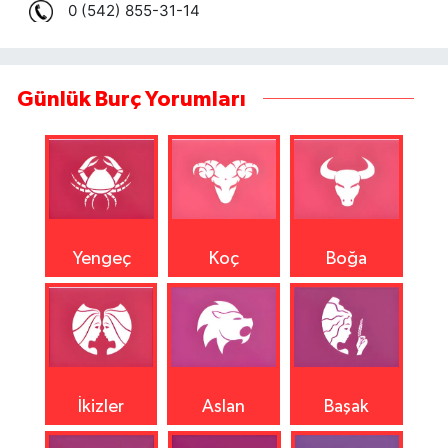
Günlük Burç Yorumları
Yengeç
Koç
Boğa
İkizler
Aslan
Başak