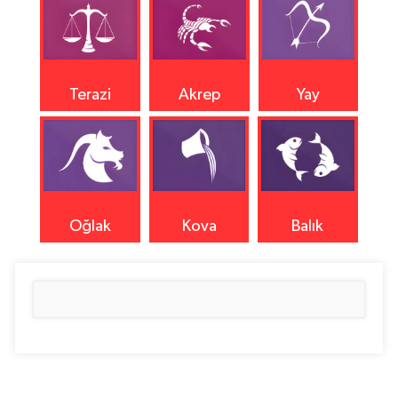
Terazi
Akrep
Yay
Oğlak
Kova
Balık