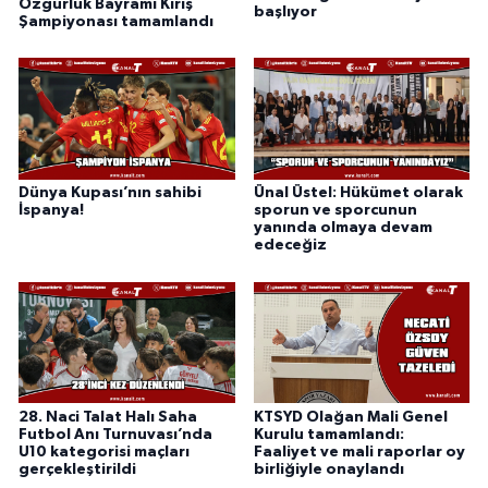
Özgürlük Bayramı Kırış
başlıyor
Şampiyonası tamamlandı
Dünya Kupası’nın sahibi
Ünal Üstel: Hükümet olarak
İspanya!
sporun ve sporcunun
yanında olmaya devam
edeceğiz
28. Naci Talat Halı Saha
KTSYD Olağan Mali Genel
Futbol Anı Turnuvası’nda
Kurulu tamamlandı:
U10 kategorisi maçları
Faaliyet ve mali raporlar oy
gerçekleştirildi
birliğiyle onaylandı