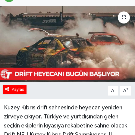
Paylaş
-
+
A
A
Kuzey Kıbrıs drift sahnesinde heyecan yeniden
zirveye çıkıyor. Türkiye ve yurtdışından gelen
seçkin ekiplerin kıyasıya rekabetine sahne olacak
Drift NEU Kuzey Kıbrıs Drift Şampiyonası II.