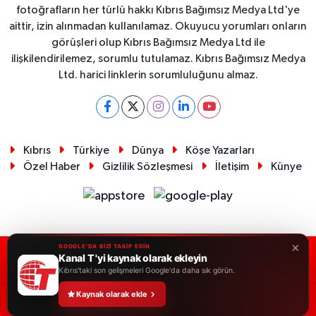
fotoğrafların her türlü hakkı Kıbrıs Bağımsız Medya Ltd'ye
aittir, izin alınmadan kullanılamaz. Okuyucu yorumları onların
görüşleri olup Kıbrıs Bağımsız Medya Ltd ile
ilişkilendirilemez, sorumlu tutulamaz. Kıbrıs Bağımsız Medya
Ltd. harici linklerin sorumluluğunu almaz.
Kıbrıs
Türkiye
Dünya
Köşe Yazarları
Özel Haber
Gizlilik Sözleşmesi
İletişim
Künye
×
GOOGLE'DA BİZİ TAKİP EDİN
Kanal T 'yi kaynak olarak ekleyin
RSS
Copyright © 2026. Her hakkı saklıdır.
Kıbrıs'taki son gelişmeleri Google'da daha sık görün.
Kaynak olarak ekle
Haber Yazılımı:
TE Bilişim