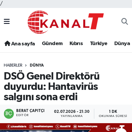
/
Gündem
Kıbrıs
Türkiye
Dünya
Ana sayfa
HABERLER
DÜNYA
DSÖ Genel Direktörü
duyurdu: Hantavirüs
salgını sona erdi
BERAT ÇAPITÇI
02.07.2026 - 21:30
1 DK
EDITÖR
YAYINLANMA
OKUNMA SÜRESI