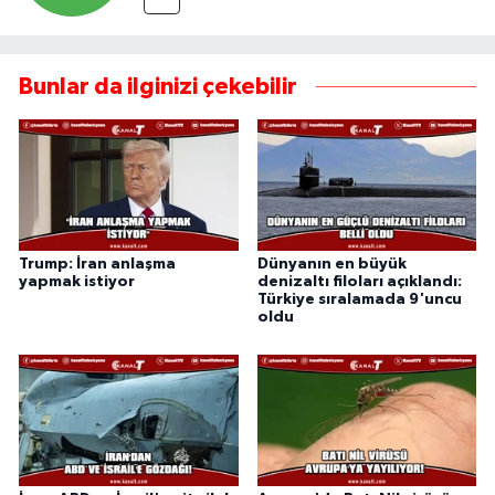
Bunlar da ilginizi çekebilir
Trump: İran anlaşma
Dünyanın en büyük
yapmak istiyor
denizaltı filoları açıklandı:
Türkiye sıralamada 9'uncu
oldu