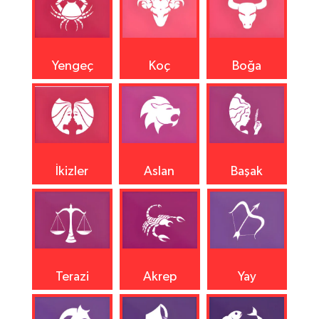
Yengeç
Koç
Boğa
İkizler
Aslan
Başak
Terazi
Akrep
Yay