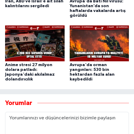
İran, ABD ve İsrail'e ait silah
Avrupa'da Batı Nil virüsü:
kalıntılarını sergiledi
Yunanistan’da son
haftalarda vakalarda artış
görüldü
Anime stresi 27 milyon
Avrupa'da orman
dolara patladı:
yangınları: 530 bin
Japonya'daki akılalmaz
hektardan fazla alan
dolandırıcılık
kaybedildi
Yorumlar