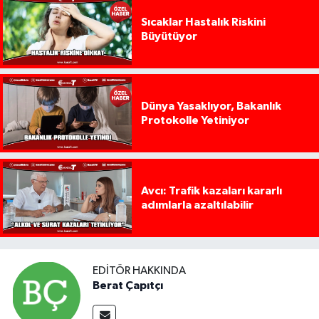
Sıcaklar Hastalık Riskini
Büyütüyor
Dünya Yasaklıyor, Bakanlık
Protokolle Yetiniyor
Avcı: Trafik kazaları kararlı
adımlarla azaltılabilir
EDITÖR HAKKINDA
Berat Çapıtçı