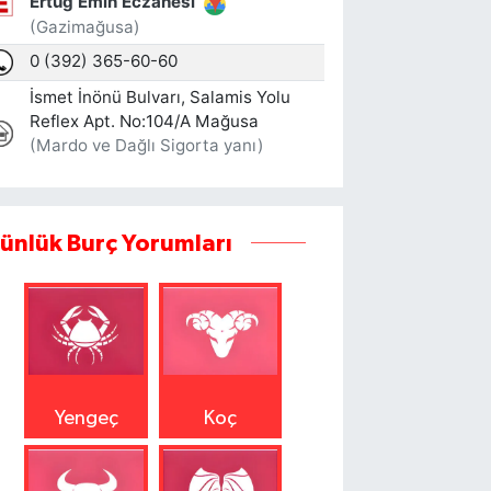
ünlük Burç Yorumları
Yengeç
Koç