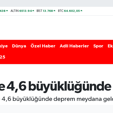
438
6513.94
13.768
64.602,05
ALTIN
BİST
BTC
kiye
Dünya
Özel Haber
Adli Haberler
Spor
Ek
025
de 4,6 büyüklüğünd
te 4,6 büyüklüğünde deprem meydana geld