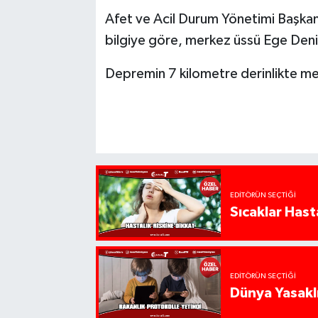
Afet ve Acil Durum Yönetimi Başkanl
bilgiye göre, merkez üssü Ege Deniz
Depremin 7 kilometre derinlikte me
EDITÖRÜN SEÇTIĞI
Sıcaklar Hast
EDITÖRÜN SEÇTIĞI
Dünya Yasaklı