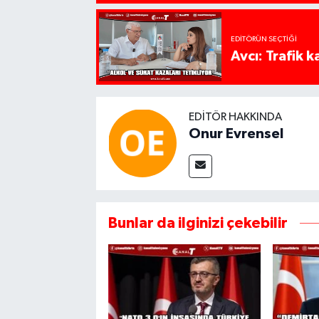
EDITÖRÜN SEÇTIĞI
Avcı: Trafik k
EDITÖR HAKKINDA
Onur Evrensel
Bunlar da ilginizi çekebilir