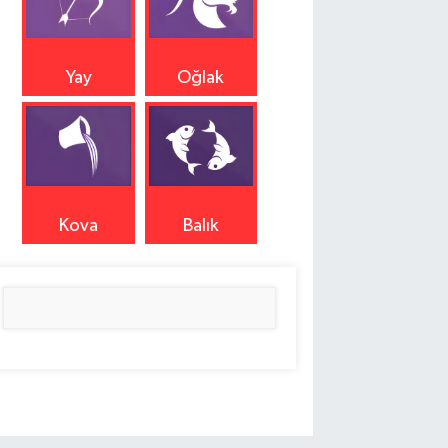
Yay
Oğlak
Kova
Balık