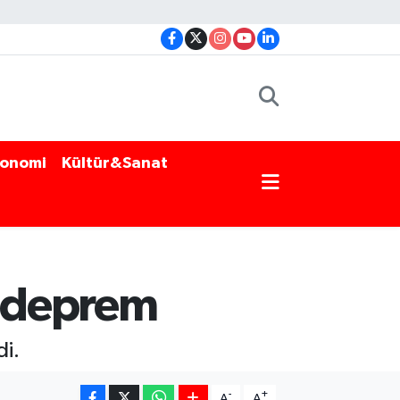
onomi
Kültür&Sanat
e deprem
i.
-
+
A
A