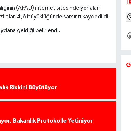
ığının (AFAD) internet sitesinde yer alan
i olan 4,6 büyüklüğünde sarsıntı kaydedildi.
ydana geldiği belirlendi.
G
alık Riskini Büyütüyor
yor, Bakanlık Protokolle Yetiniyor