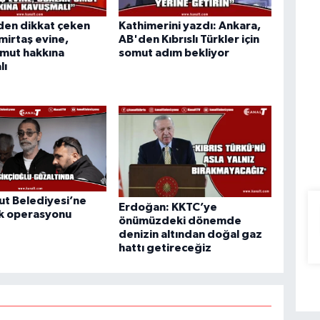
den dikkat çeken
Kathimerini yazdı: Ankara,
emirtaş evine,
AB'den Kıbrıslı Türkler için
umut hakkına
somut adım bekliyor
lı
t Belediyesi’ne
Erdoğan: KKTC’ye
uk operasyonu
önümüzdeki dönemde
denizin altından doğal gaz
hattı getireceğiz