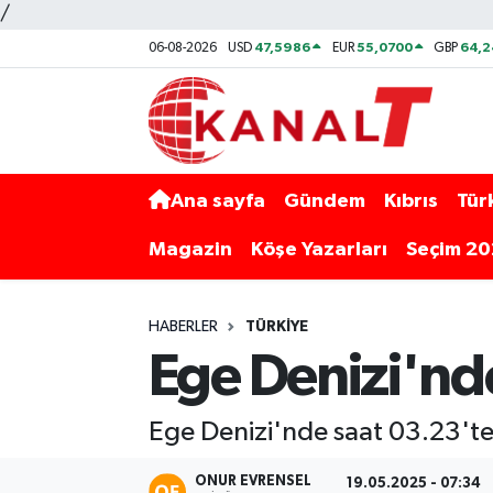
/
47,5986
55,0700
64,2
06-08-2026
USD
EUR
GBP
Ana sayfa
Gündem
Kıbrıs
Tür
Magazin
Köşe Yazarları
Seçim 2
HABERLER
TÜRKIYE
Ege Denizi'n
Ege Denizi'nde saat 03.23'
ONUR EVRENSEL
19.05.2025 - 07:34