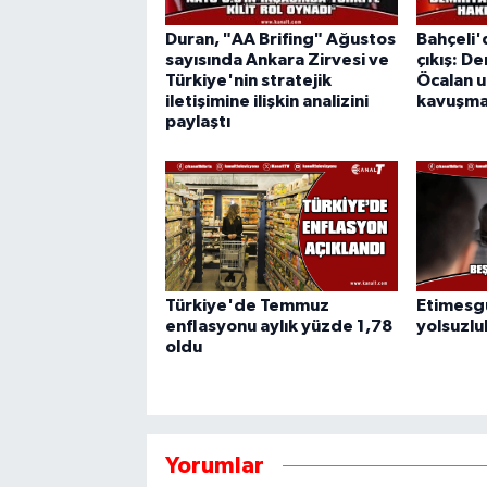
Duran, "AA Brifing" Ağustos
Bahçeli'
sayısında Ankara Zirvesi ve
çıkış: D
Türkiye'nin stratejik
Öcalan 
iletişimine ilişkin analizini
kavuşma
paylaştı
Türkiye'de Temmuz
Etimesgu
enflasyonu aylık yüzde 1,78
yolsuzl
oldu
Yorumlar