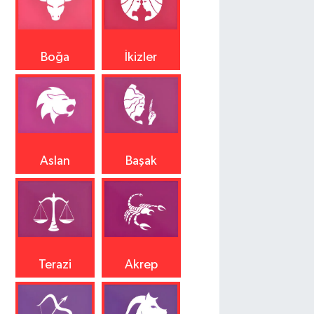
Boğa
İkizler
Aslan
Başak
Terazi
Akrep