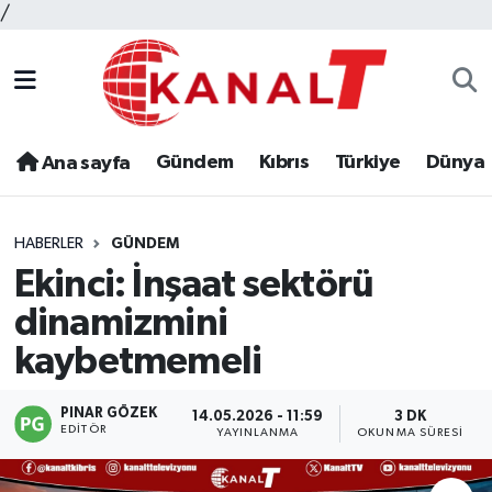
/
Gündem
Kıbrıs
Türkiye
Dünya
Ana sayfa
HABERLER
GÜNDEM
Ekinci: İnşaat sektörü
dinamizmini
kaybetmemeli
PINAR GÖZEK
14.05.2026 - 11:59
3 DK
EDITÖR
YAYINLANMA
OKUNMA SÜRESI