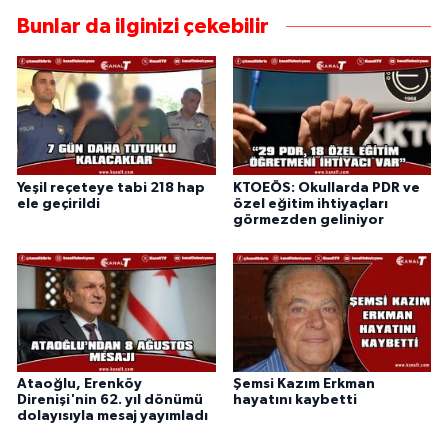
Bunlar da ilginizi çekebilir
Yeşil reçeteye tabi 218 hap
KTOEÖS: Okullarda PDR ve
ele geçirildi
özel eğitim ihtiyaçları
görmezden geliniyor
Ataoğlu, Erenköy
Şemsi Kazım Erkman
Direnişi'nin 62. yıl dönümü
hayatını kaybetti
dolayısıyla mesaj yayımladı