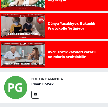
Dünya Yasaklıyor, Bakanlık
Protokolle Yetiniyor
Avcı: Trafik kazaları kararlı
adımlarla azaltılabilir
EDITÖR HAKKINDA
Pınar Gözek