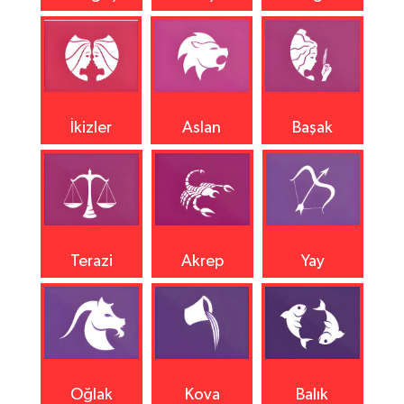
İkizler
Aslan
Başak
Terazi
Akrep
Yay
Oğlak
Kova
Balık