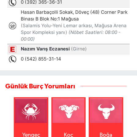
Günlük Burç Yorumları
Yengeç
Koç
Boğa