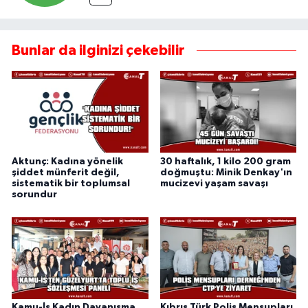
Bunlar da ilginizi çekebilir
Aktunç: Kadına yönelik
30 haftalık, 1 kilo 200 gram
şiddet münferit değil,
doğmuştu: Minik Denkay'ın
sistematik bir toplumsal
mucizevi yaşam savaşı
sorundur
Kamu-İş Kadın Dayanışma
Kıbrıs Türk Polis Mensupları