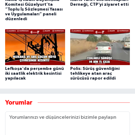
Komitesi Güzelyurt’ta
Derneği, CTP’yi ziyaret etti
“Toplu İş Sözleşmesi Yasası
ve Uygulamaları” paneli
düzenledi
Lefkoşa'da perşembe günü
Polis: Sürüş güvenliğini
iki saatlik elektrik kesintisi
tehlikeye atan araç
yapılacak
sürücüsü rapor edildi
Yorumlar