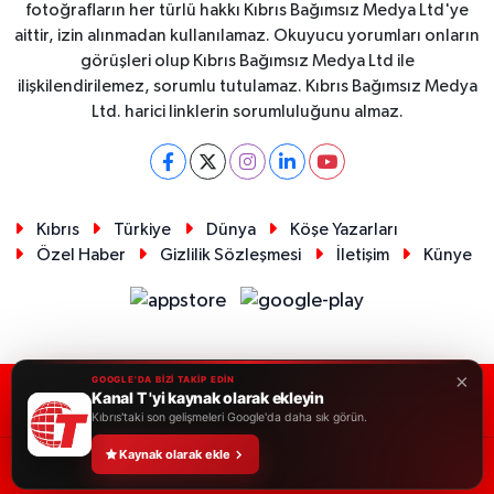
fotoğrafların her türlü hakkı Kıbrıs Bağımsız Medya Ltd'ye
aittir, izin alınmadan kullanılamaz. Okuyucu yorumları onların
görüşleri olup Kıbrıs Bağımsız Medya Ltd ile
ilişkilendirilemez, sorumlu tutulamaz. Kıbrıs Bağımsız Medya
Ltd. harici linklerin sorumluluğunu almaz.
Kıbrıs
Türkiye
Dünya
Köşe Yazarları
Özel Haber
Gizlilik Sözleşmesi
İletişim
Künye
×
GOOGLE'DA BİZİ TAKİP EDİN
Kanal T 'yi kaynak olarak ekleyin
RSS
Copyright © 2026. Her hakkı saklıdır.
Kıbrıs'taki son gelişmeleri Google'da daha sık görün.
Kaynak olarak ekle
Haber Yazılımı:
TE Bilişim