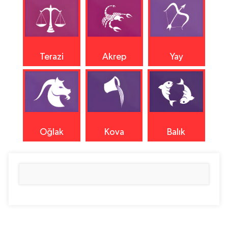
Terazi
Akrep
Yay
Oğlak
Kova
Balık