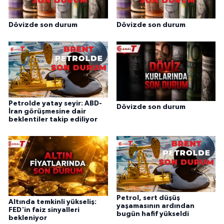
Dövizde son durum
Dövizde son durum
Petrolde yatay seyir: ABD-
Dövizde son durum
İran görüşmesine dair
beklentiler takip ediliyor
Petrol, sert düşüş
Altında temkinli yükseliş:
yaşamasının ardından
FED'in faiz sinyalleri
bugün hafif yükseldi
bekleniyor