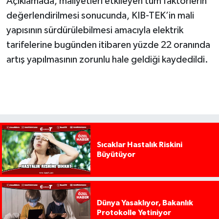
Açıklamada, maliyetleri etkileyen tüm faktörlerin
değerlendirilmesi sonucunda, KIB-TEK’in mali
yapısının sürdürülebilmesi amacıyla elektrik
tarifelerine bugünden itibaren yüzde 22 oranında
artış yapılmasının zorunlu hale geldiği kaydedildi.
Sıcaklar Hastalık Riskini
Büyütüyor
Dünya Yasaklıyor, Bakanlık
Protokolle Yetiniyor