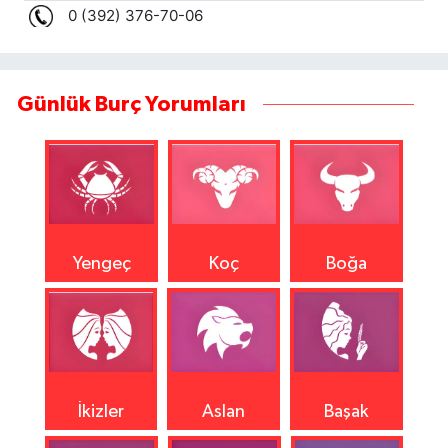
Günlük Burç Yorumları
Yengeç
Koç
Boğa
İkizler
Aslan
Başak