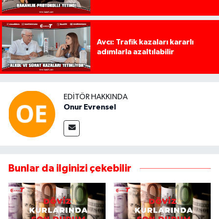
Avcı: Trafik kazaları kararlı
adımlarla azaltılabilir
EDITÖR HAKKINDA
Onur Evrensel
Bunlar da ilginizi çekebilir