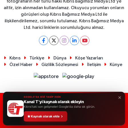
fotoğrafların her türlü hakkı Kıbrıs Bağımsız Medya Ltd'ye
aittir, izin alınmadan kullanılamaz. Okuyucu yorumları onların
görüşleri olup Kıbrıs Bağımsız Medya Ltd ile
ilişkilendirilemez, sorumlu tutulamaz. Kıbrıs Bağımsız Medya
Ltd. harici linklerin sorumluluğunu almaz.
Kıbrıs
Türkiye
Dünya
Köşe Yazarları
Özel Haber
Gizlilik Sözleşmesi
İletişim
Künye
×
GOOGLE'DA BİZİ TAKİP EDİN
Kanal T 'yi kaynak olarak ekleyin
RSS
Copyright © 2026. Her hakkı saklıdır.
Kıbrıs'taki son gelişmeleri Google'da daha sık görün.
Kaynak olarak ekle
Haber Yazılımı:
TE Bilişim