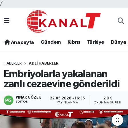
/
Gündem
Kıbrıs
Türkiye
Dünya
Ana sayfa
HABERLER
ADLI HABERLER
Embriyolarla yakalanan
zanlı cezaevine gönderildi
PINAR GÖZEK
22.05.2026 - 16:35
2 DK
EDITÖR
YAYINLANMA
OKUNMA SÜRESI