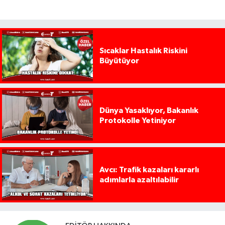
Sıcaklar Hastalık Riskini
Büyütüyor
Dünya Yasaklıyor, Bakanlık
Protokolle Yetiniyor
Avcı: Trafik kazaları kararlı
adımlarla azaltılabilir