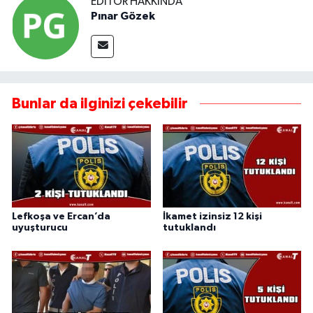
EDITÖR HAKKINDA
Pınar Gözek
Bunlar da ilginizi çekebilir
Lefkoşa ve Ercan’da
İkamet izinsiz 12 kişi
uyuşturucu
tutuklandı