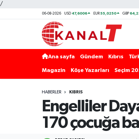
/
47,6006
55,0250
64,
06-08-2026
USD
EUR
GBP
Ana sayfa
Gündem
Kıbrıs
Tür
Magazin
Köşe Yazarları
Seçim 2
HABERLER
KIBRIS
Engelliler Da
170 çocuğa ba