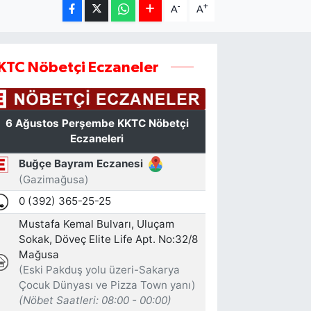
-
+
A
A
KTC Nöbetçi Eczaneler