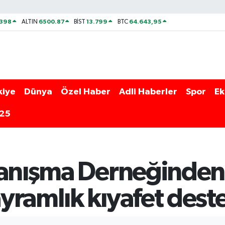
2398
6500.87
13.799
64.643,95
ALTIN
BİST
BTC
kiye
Dünya
Özel Haber
Adli Haberler
Spor
Ek
025
yanışma Derneğinden
yramlık kıyafet dest