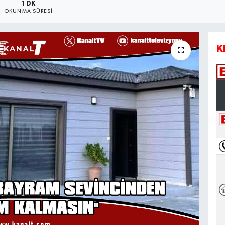
1 DK
OKUNMA SÜRESI
K