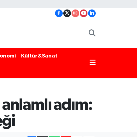
onomi
Kültür&Sanat
 anlamlı adım:
eği