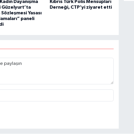
 Kadın Dayanışma
Kıbrıs Türk Polis Mensupları
 Güzelyurt’ta
Derneği, CTP’yi ziyaret etti
ş Sözleşmesi Yasası
amaları” paneli
di