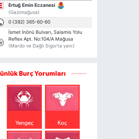
ünlük Burç Yorumları
Yengeç
Koç