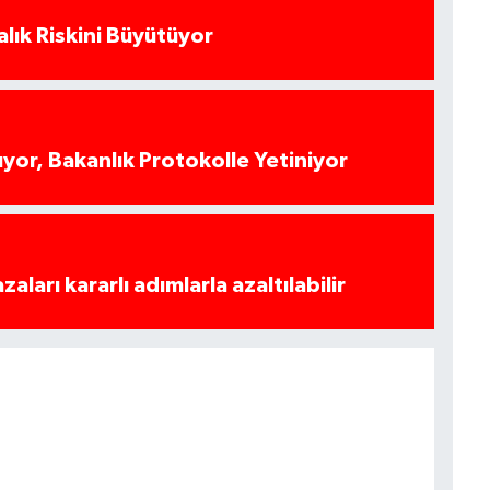
alık Riskini Büyütüyor
yor, Bakanlık Protokolle Yetiniyor
azaları kararlı adımlarla azaltılabilir