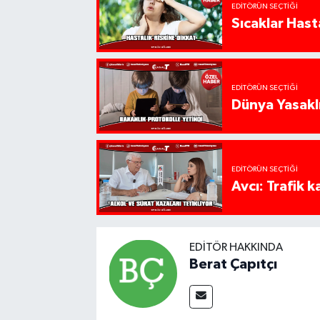
EDITÖRÜN SEÇTIĞI
Sıcaklar Hast
EDITÖRÜN SEÇTIĞI
Dünya Yasaklı
EDITÖRÜN SEÇTIĞI
Avcı: Trafik k
EDITÖR HAKKINDA
Berat Çapıtçı