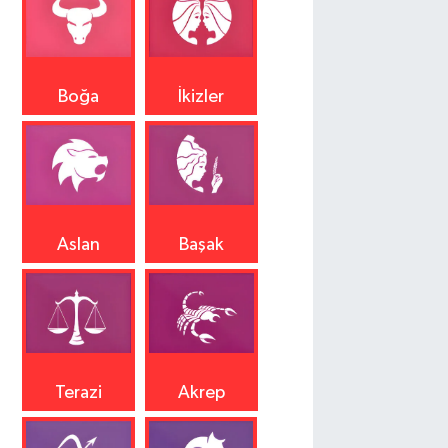
Boğa
İkizler
Aslan
Başak
Terazi
Akrep