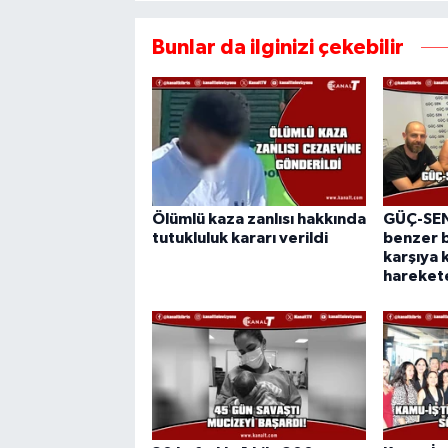
Bunlar da ilginizi çekebilir
Ölümlü kaza zanlısı hakkında
GÜÇ-SEN:
tutukluluk kararı verildi
benzer b
karşıya 
hareket