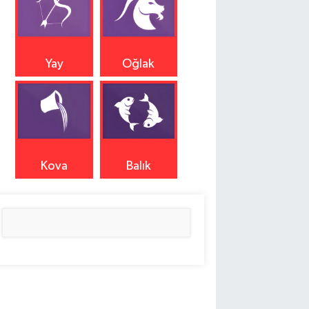
Yay
Oğlak
Kova
Balık