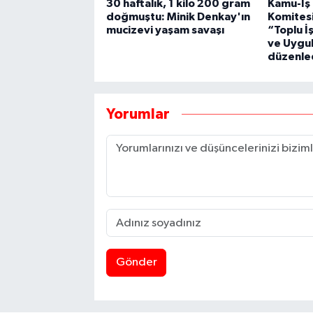
30 haftalık, 1 kilo 200 gram
Kamu-İş
doğmuştu: Minik Denkay'ın
Komitesi
mucizevi yaşam savaşı
“Toplu İ
ve Uygul
düzenle
Yorumlar
Gönder