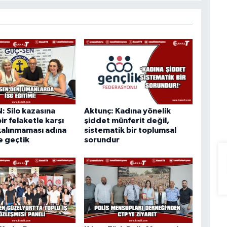
 Silo kazasına
Aktunç: Kadına yönelik
ir felaketle karşı
şiddet münferit değil,
kalınmaması adına
sistematik bir toplumsal
e geçtik
sorundur