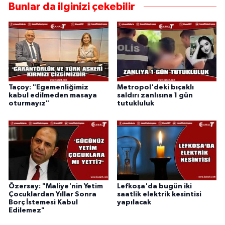
Bunlar da ilginizi çekebilir
Taçoy: "Egemenliğimiz
Metropol'deki bıçaklı
kabul edilmeden masaya
saldırı zanlısına 1 gün
oturmayız"
tutukluluk
Özersay: "Maliye'nin Yetim
Lefkoşa'da bugün iki
Çocuklardan Yıllar Sonra
saatlik elektrik kesintisi
Borç İstemesi Kabul
yapılacak
Edilemez"