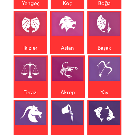
Yengeç
Koç
Boğa
İkizler
Aslan
Başak
Terazi
Akrep
Yay