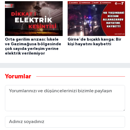
Orta gerilim arızası: İskele
Girne'de bıçaklı kavga: Bir
ve Gazimağusa bölgesinde
kişi hayatını kaybetti
çok sayıda yerleşim yerine
elektrik verilemiyor
Yorumlar