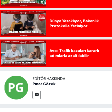
Dünya Yasaklıyor, Bakanlık
Protokolle Yetiniyor
Avcı: Trafik kazaları kararlı
adımlarla azaltılabilir
EDITÖR HAKKINDA
Pınar Gözek