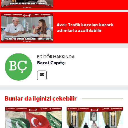
Avcı: Trafik kazaları kararlı
adımlarla azaltılabilir
EDITÖR HAKKINDA
Berat Çapıtçı
Bunlar da ilginizi çekebilir