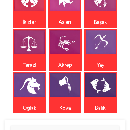
İkizler
Aslan
Başak
Terazi
Akrep
Yay
Oğlak
Kova
Balık