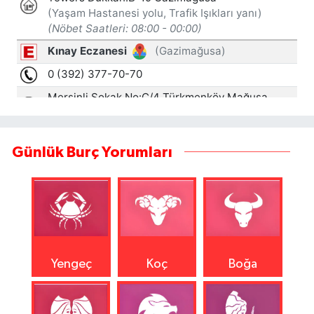
Günlük Burç Yorumları
Yengeç
Koç
Boğa