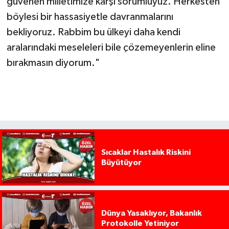
güvenen milletimize karşı sorumluyuz. Herkesten
böylesi bir hassasiyetle davranmalarını
bekliyoruz. Rabbim bu ülkeyi daha kendi
aralarındaki meseleleri bile çözemeyenlerin eline
bırakmasın diyorum."
Sıcaklar Hastalık Riskini
Büyütüyor
Dünya Yasaklıyor, Bakanlık
Protokolle Yetiniyor