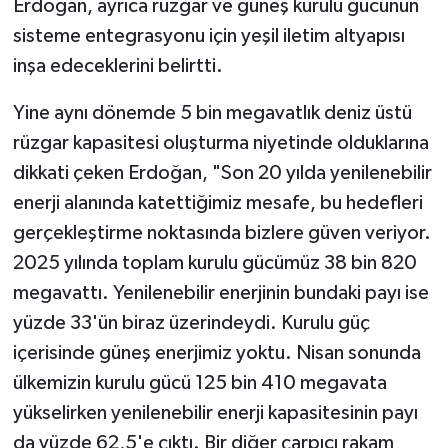
Erdoğan, ayrıca rüzgar ve güneş kurulu gücünün
sisteme entegrasyonu için yeşil iletim altyapısı
inşa edeceklerini belirtti.
Yine aynı dönemde 5 bin megavatlık deniz üstü
rüzgar kapasitesi oluşturma niyetinde olduklarına
dikkati çeken Erdoğan, "Son 20 yılda yenilenebilir
enerji alanında katettiğimiz mesafe, bu hedefleri
gerçekleştirme noktasında bizlere güven veriyor.
2025 yılında toplam kurulu gücümüz 38 bin 820
megavattı. Yenilenebilir enerjinin bundaki payı ise
yüzde 33'ün biraz üzerindeydi. Kurulu güç
içerisinde güneş enerjimiz yoktu. Nisan sonunda
ülkemizin kurulu gücü 125 bin 410 megavata
yükselirken yenilenebilir enerji kapasitesinin payı
da yüzde 62,5'e çıktı. Bir diğer çarpıcı rakam