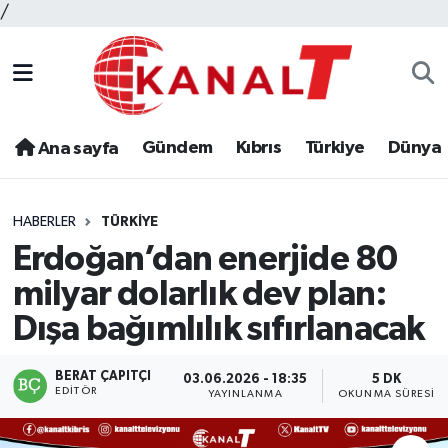
/
Gündem
Kıbrıs
Türkiye
Dünya
Ana sayfa
HABERLER
TÜRKIYE
Erdoğan’dan enerjide 80
milyar dolarlık dev plan:
Dışa bağımlılık sıfırlanacak
BERAT ÇAPITÇI
03.06.2026 - 18:35
5 DK
EDITÖR
YAYINLANMA
OKUNMA SÜRESI