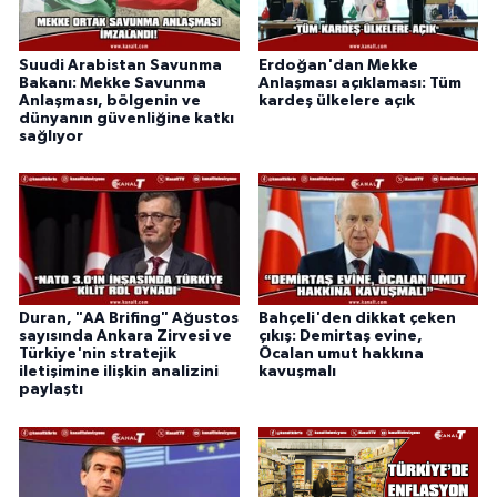
Suudi Arabistan Savunma
Erdoğan'dan Mekke
Bakanı: Mekke Savunma
Anlaşması açıklaması: Tüm
Anlaşması, bölgenin ve
kardeş ülkelere açık
dünyanın güvenliğine katkı
sağlıyor
Duran, "AA Brifing" Ağustos
Bahçeli'den dikkat çeken
sayısında Ankara Zirvesi ve
çıkış: Demirtaş evine,
Türkiye'nin stratejik
Öcalan umut hakkına
iletişimine ilişkin analizini
kavuşmalı
paylaştı