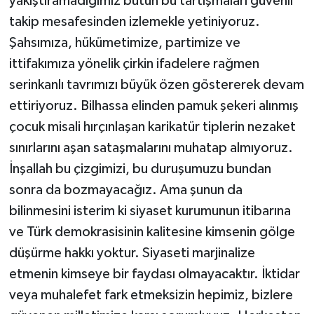
yakıştıramadığımız bütün bu tartışmaları güvenli
takip mesafesinden izlemekle yetiniyoruz.
Şahsımıza, hükümetimize, partimize ve
ittifakımıza yönelik çirkin ifadelere rağmen
serinkanlı tavrımızı büyük özen göstererek devam
ettiriyoruz. Bilhassa elinden pamuk şekeri alınmış
çocuk misali hırçınlaşan karikatür tiplerin nezaket
sınırlarını aşan sataşmalarını muhatap almıyoruz.
İnşallah bu çizgimizi, bu duruşumuzu bundan
sonra da bozmayacağız. Ama şunun da
bilinmesini isterim ki siyaset kurumunun itibarına
ve Türk demokrasisinin kalitesine kimsenin gölge
düşürme hakkı yoktur. Siyaseti marjinalize
etmenin kimseye bir faydası olmayacaktır. İktidar
veya muhalefet fark etmeksizin hepimiz, bizlere