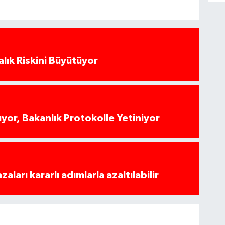
alık Riskini Büyütüyor
yor, Bakanlık Protokolle Yetiniyor
azaları kararlı adımlarla azaltılabilir