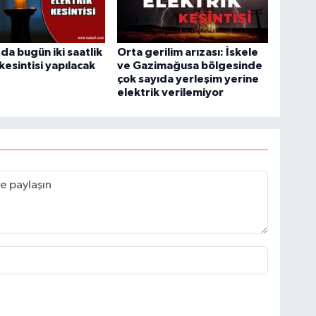
da bugün iki saatlik
Orta gerilim arızası: İskele
kesintisi yapılacak
ve Gazimağusa bölgesinde
çok sayıda yerleşim yerine
elektrik verilemiyor