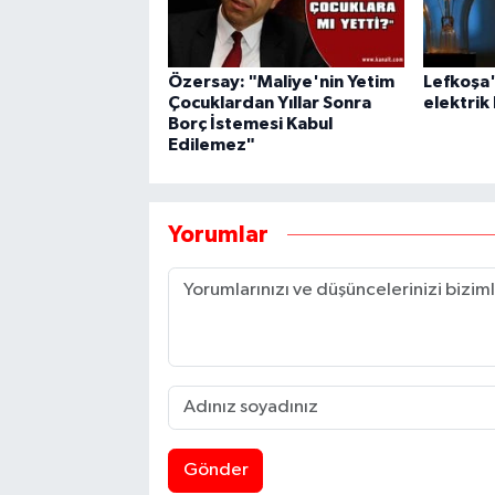
Özersay: "Maliye'nin Yetim
Lefkoşa'
Çocuklardan Yıllar Sonra
elektrik 
Borç İstemesi Kabul
Edilemez"
Yorumlar
Gönder