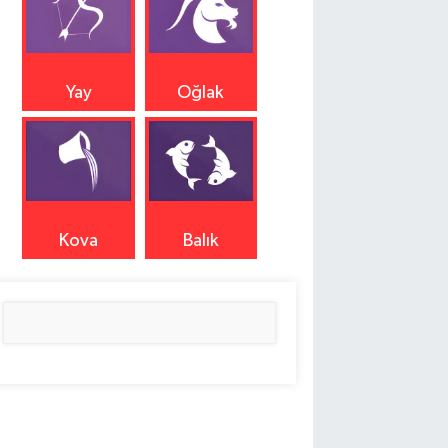
Yay
Oğlak
Kova
Balık