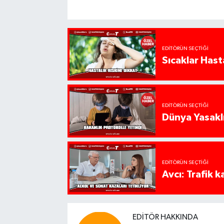
EDITÖRÜN SEÇTIĞI
Sıcaklar Hast
EDITÖRÜN SEÇTIĞI
Dünya Yasaklı
EDITÖRÜN SEÇTIĞI
Avcı: Trafik k
EDITÖR HAKKINDA