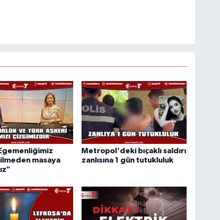
"Egemenliğimiz
Metropol'deki bıçaklı saldırı
dilmeden masaya
zanlısına 1 gün tutukluluk
ız"