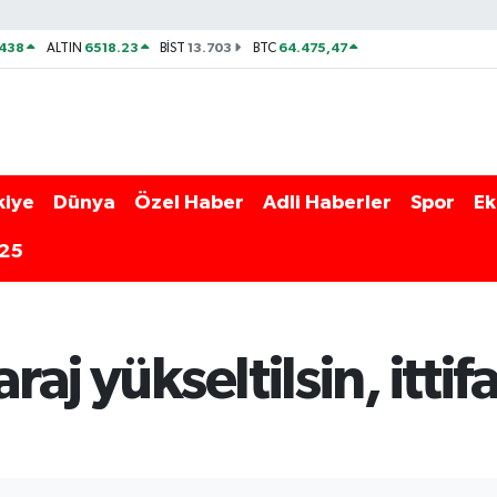
438
6518.23
13.703
64.475,47
ALTIN
BİST
BTC
kiye
Dünya
Özel Haber
Adli Haberler
Spor
Ek
025
raj yükseltilsin, ittif