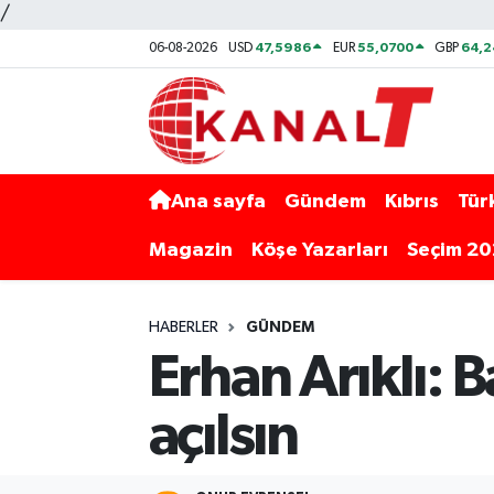
/
47,5986
55,0700
64,2
06-08-2026
USD
EUR
GBP
Ana sayfa
Gündem
Kıbrıs
Tür
Magazin
Köşe Yazarları
Seçim 2
HABERLER
GÜNDEM
Erhan Arıklı: Ba
açılsın