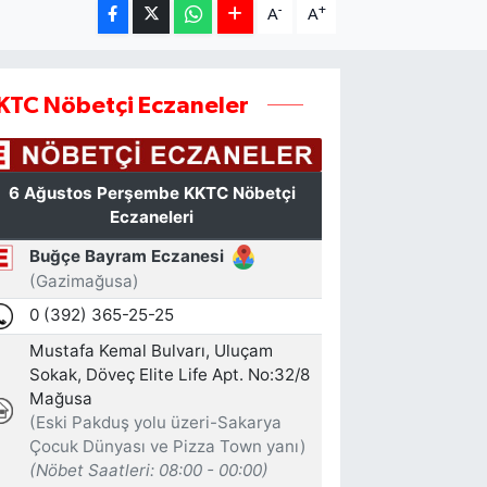
-
+
A
A
KTC Nöbetçi Eczaneler