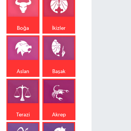
Boğa
İkizler
Aslan
Başak
Terazi
Akrep