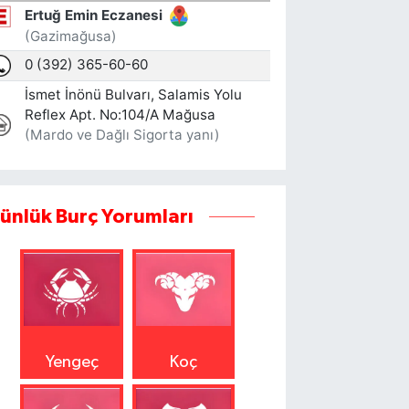
ünlük Burç Yorumları
Yengeç
Koç