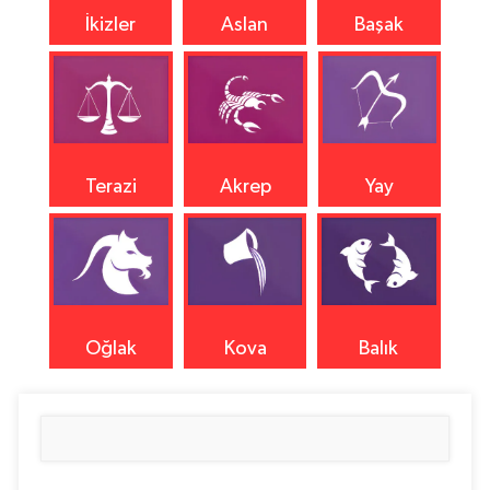
İkizler
Aslan
Başak
Terazi
Akrep
Yay
Oğlak
Kova
Balık