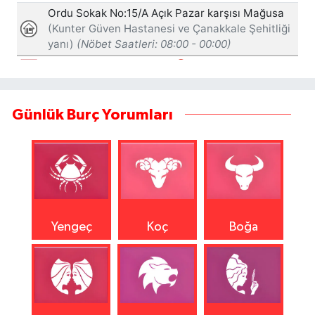
Günlük Burç Yorumları
Yengeç
Koç
Boğa