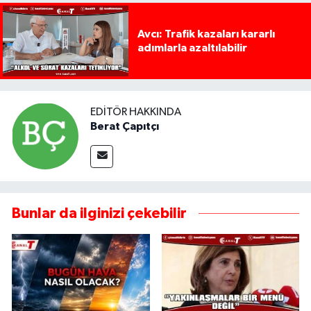
Avcı: Trafik kazaları kararlı
adımlarla azaltılabilir
EDITÖR HAKKINDA
Berat Çapıtçı
Bunlar da ilginizi çekebilir