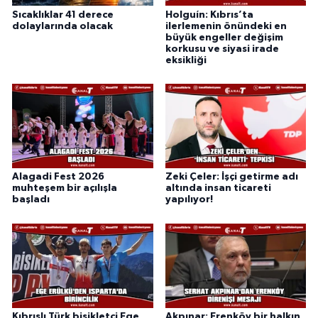
Sıcaklıklar 41 derece
Holguín: Kıbrıs’ta
dolaylarında olacak
ilerlemenin önündeki en
büyük engeller değişim
korkusu ve siyasi irade
eksikliği
Alagadi Fest 2026
Zeki Çeler: İşçi getirme adı
muhteşem bir açılışla
altında insan ticareti
başladı
yapılıyor!
Kıbrıslı Türk bisikletçi Ege
Akpınar: Erenköy bir halkın