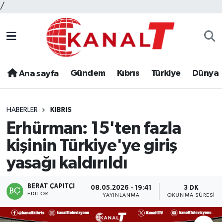
/
Gündem
Kıbrıs
Türkiye
Dünya
Ana sayfa
HABERLER
KIBRIS
Erhürman: 15'ten fazla
kişinin Türkiye'ye giriş
yasağı kaldırıldı
BERAT ÇAPITÇI
08.05.2026 - 19:41
3 DK
EDITÖR
YAYINLANMA
OKUNMA SÜRESI