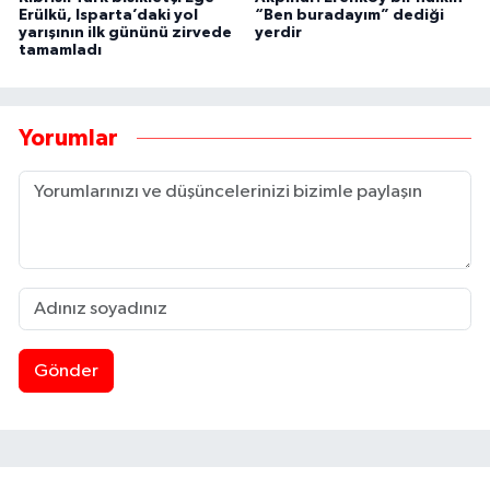
Erülkü, Isparta’daki yol
“Ben buradayım” dediği
yarışının ilk gününü zirvede
yerdir
tamamladı
Yorumlar
Gönder