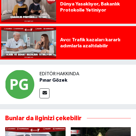
Dünya Yasaklıyor, Bakanlık
Protokolle Yetiniyor
Avcı: Trafik kazaları kararlı
adımlarla azaltılabilir
EDITÖR HAKKINDA
Pınar Gözek
Bunlar da ilginizi çekebilir