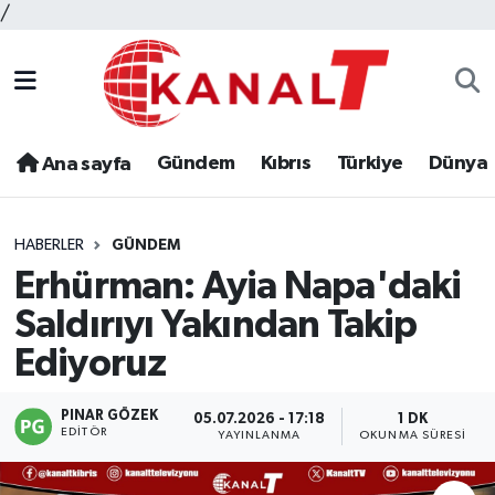
/
Gündem
Kıbrıs
Türkiye
Dünya
Ana sayfa
HABERLER
GÜNDEM
Erhürman: Ayia Napa'daki
Saldırıyı Yakından Takip
Ediyoruz
PINAR GÖZEK
05.07.2026 - 17:18
1 DK
EDITÖR
YAYINLANMA
OKUNMA SÜRESI