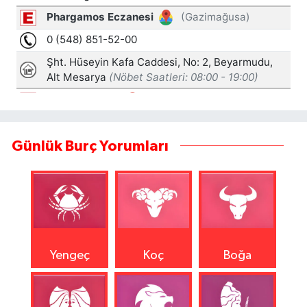
Günlük Burç Yorumları
Yengeç
Koç
Boğa