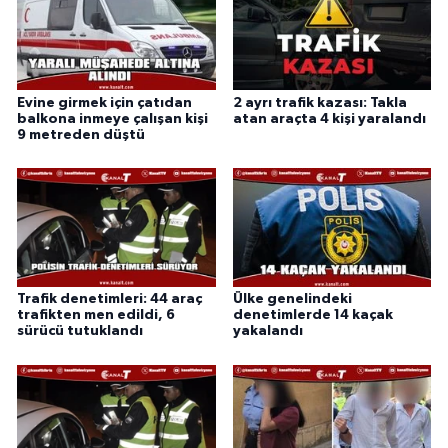
Evine girmek için çatıdan
2 ayrı trafik kazası: Takla
balkona inmeye çalışan kişi
atan araçta 4 kişi yaralandı
9 metreden düştü
Trafik denetimleri: 44 araç
Ülke genelindeki
trafikten men edildi, 6
denetimlerde 14 kaçak
sürücü tutuklandı
yakalandı