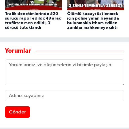
Trafik denetimlerinde 520
Ölümlü kazayı üstlenmek
sürücü rapor edildi: 48 araç
için polise yalan beyanda
trafikten men edildi, 3
bulunmakla itham edilen
sürücü tutuklandı
zanlılar mahkemeye çıktı
Yorumlar
Gönder