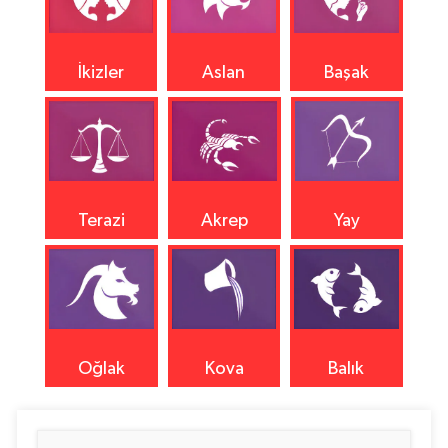
İkizler
Aslan
Başak
Terazi
Akrep
Yay
Oğlak
Kova
Balık