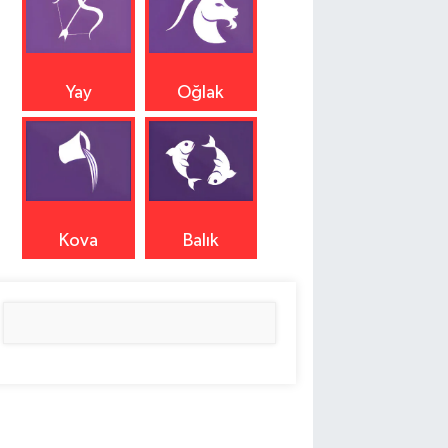
Yay
Oğlak
Kova
Balık