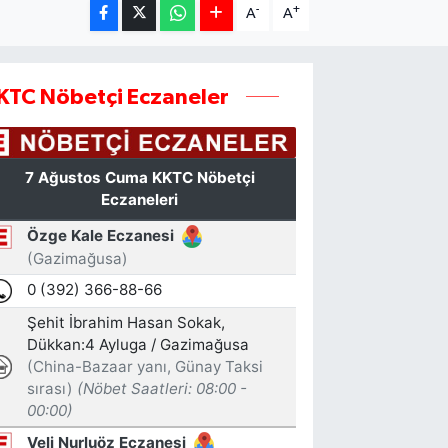
-
+
A
A
KTC Nöbetçi Eczaneler