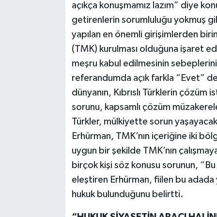
açıkça konuşmamız lazım” diye kon
getirenlerin sorumluluğu yokmuş gi
yapılan en önemli girişimlerden bir
(TMK) kurulması olduğuna işaret e
meşru kabul edilmesinin sebeplerini 
referandumda açık farkla “Evet” de
dünyanın, Kıbrıslı Türklerin çözüm 
sorunu, kapsamlı çözüm müzakerelerin
Türkler, mülkiyette sorun yaşayacakl
Erhürman, TMK’nın içeriğine iki bölge
uygun bir şekilde TMK’nın çalışmaya
birçok kişi söz konusu sorunun, “B
eleştiren Erhürman, fiilen bu adada
hukuk bulunduğunu belirtti.
“HUKUK SİYASETİN ARACI HALİNE