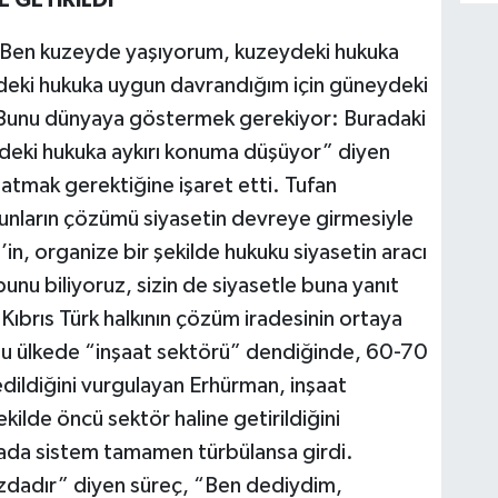
 Ben kuzeyde yaşıyorum, kuzeydeki hukuka
eki hukuka uygun davrandığım için güneydeki
 Bunu dünyaya göstermek gerekiyor: Buradaki
deki hukuka aykırı konuma düşüyor” diyen
atmak gerektiğine işaret etti. Tufan
nların çözümü siyasetin devreye girmesiyle
n, organize bir şekilde hukuku siyasetin aracı
bunu biliyoruz, sizin de siyasetle buna yanıt
ıbrıs Türk halkının çözüm iradesinin ortaya
. Bu ülkede “inşaat sektörü” dendiğinde, 60-70
dildiğini vurgulayan Erhürman, inşaat
ilde öncü sektör haline getirildiğini
ada sistem tamamen türbülansa girdi.
zdadır” diyen süreç, “Ben dediydim,