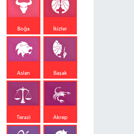
Boğa
İkizler
Aslan
Başak
Terazi
Akrep