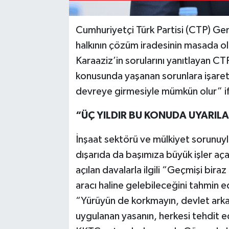
Cumhuriyetçi Türk Partisi (CTP) Gen
halkının çözüm iradesinin masada olm
Karaaziz’in sorularını yanıtlayan C
konusunda yaşanan sorunlara işaret
devreye girmesiyle mümkün olur” ifa
“ÜÇ YILDIR BU KONUDA UYARILA
İnşaat sektörü ve mülkiyet sorunuyla
dışarıda da başımıza büyük işler a
açılan davalarla ilgili “Geçmişi biraz
aracı haline gelebileceğini tahmin e
“Yürüyün de korkmayın, devlet arka
uygulanan yasanın, herkesi tehdit e