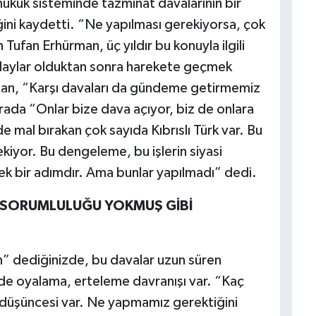
kuk sisteminde tazminat davalarının bir
ğini kaydetti. “Ne yapılması gerekiyorsa, çok
ufan Erhürman, üç yıldır bu konuyla ilgili
, olaylar olduktan sonra harekete geçmek
man, “Karşı davaları da gündeme getirmemiz
ada “Onlar bize dava açıyor, biz de onlara
mal bırakan çok sayıda Kıbrıslı Türk var. Bu
kiyor. Bu dengeleme, bu işlerin siyasi
ek bir adımdır. Ama bunlar yapılmadı” dedi.
 SORUMLULUĞU YOKMUŞ GİBİ
ım” dediğinizde, bu davalar uzun süren
e oyalama, erteleme davranışı var. “Kaç
 düşüncesi var. Ne yapmamız gerektiğini