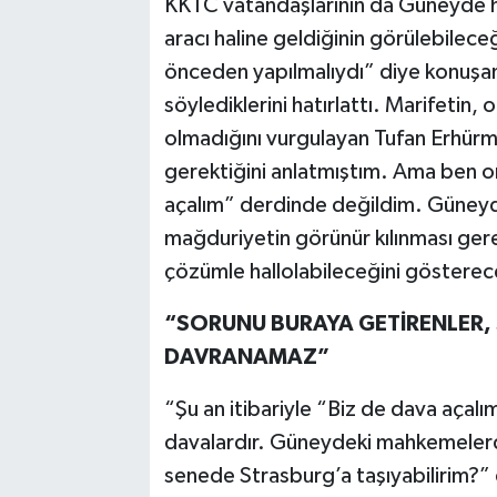
KKTC vatandaşlarının da Güneyde hu
aracı haline geldiğinin görülebilece
önceden yapılmalıydı” diye konuşan T
söylediklerini hatırlattı. Marifetin
olmadığını vurgulayan Tufan Erhür
gerektiğini anlatmıştım. Ama ben or
açalım” derdinde değildim. Güneyde 
mağduriyetin görünür kılınması gere
çözümle hallolabileceğini gösterec
“SORUNU BURAYA GETİRENLER,
DAVRANAMAZ”
“Şu an itibariyle “Biz de dava açal
davalardır. Güneydeki mahkemelerd
senede Strasburg’a taşıyabilirim?”