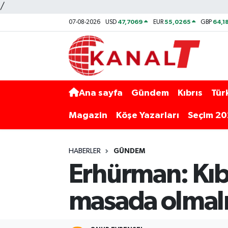
/
47,7069
55,0265
64,1
07-08-2026
USD
EUR
GBP
Ana sayfa
Gündem
Kıbrıs
Tür
Magazin
Köşe Yazarları
Seçim 2
HABERLER
GÜNDEM
Erhürman: Kıbr
masada olmal