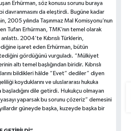
uşan Erhürman, söz konusu sorunu buraya
bi davranmasını da eleştirdi. Bugüne kadar
inin, 2005 yılında Taşınmaz Mal Komisyonu’nun
den Tufan Erhürman, TMK’nın temel olarak
anlattı. 2004’te Kıbrıslı Türklerin,
diğine işaret eden Erhürman, bütün
istediğini gördüğünü vurguladı. “Mülkiyet
in altı temel başlığından biridir. Kıbrıslı
arını bildikleri hâlde “Evet” dediler” diyen
liliği koyduklarını ve uluslararası hukuka
 başladığını dile getirdi. Hukukçu olmayan
u yasayı yaparsak bu sorunu çözeriz” demesini
 yıllardır güneyde başka, kuzeyde başka bir
 GETİRİLDİ”