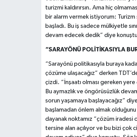
turizmi kaldırırsın. Ama hiç olmama
bir alarm vermek istiyorum: Turizm 
başladı. Bu iş sadece mülkiyetle sın
devam edecek dedik” diye konuştu
“SARAYÖNÜ POLİTİKASIYLA BU
“Sarayönü politikasıyla buraya kadar
çözüme ulaşacağız” derken TDT’de 
çizdi. “İnşaatı olması gereken yer
Bu aymazlık ve öngörüsüzlük devam
sorun yaşamaya başlayacağız” diye
başlamadan önlem almak olduğunu b
dayanak noktamız “çözüm iradesi ola
tersine alan açılıyor ve bu bizi çok 