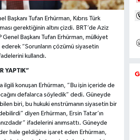
el Başkanı Tufan Erhürman, Kıbrıs Türk
ası gerektiğinin altını çizdi. BRT’de Aziz
TP Genel Başkanı Tufan Erhürman, mülkiyet
 ederek “Sorunların çözümü siyasetin
delerini kullandı.
R YAPTIK”
G
 ilgili konuşan Erhürman, “Bu işin içeride de
çacağını defalarca söyledik” dedi. Güneyde
 bilen biri, bu hukuki enstrümanın siyasetin bir
debilirdi” diyen Erhürman, Ersin Tatar’ın
nızdadır” ifadelerini anımsattı. Güneyde
der hale geldiğine işaret eden Erhürman,