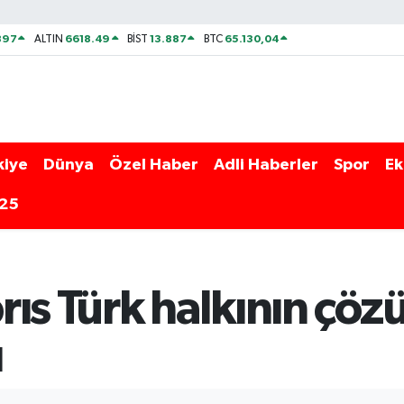
897
6618.49
13.887
65.130,04
ALTIN
BİST
BTC
kiye
Dünya
Özel Haber
Adli Haberler
Spor
Ek
025
ıs Türk halkının çöz
ı