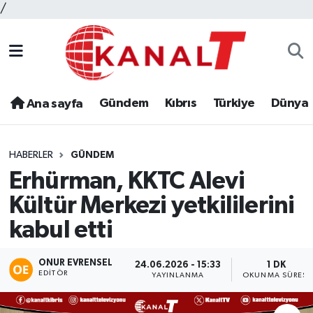
/
Gündem
Kıbrıs
Türkiye
Dünya
Ana sayfa
HABERLER
GÜNDEM
Erhürman, KKTC Alevi
Kültür Merkezi yetkililerini
kabul etti
ONUR EVRENSEL
24.06.2026 - 15:33
1 DK
EDITÖR
YAYINLANMA
OKUNMA SÜRESI