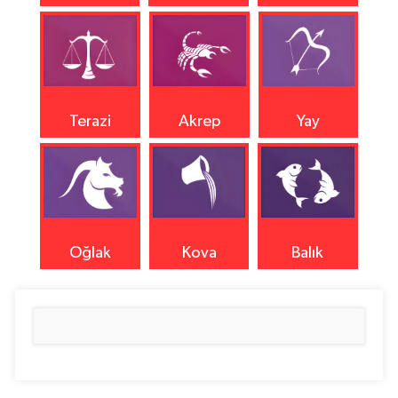
Terazi
Akrep
Yay
Oğlak
Kova
Balık