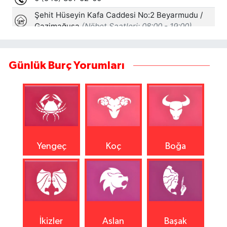
Günlük Burç Yorumları
Yengeç
Koç
Boğa
İkizler
Aslan
Başak