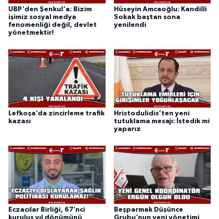
UBP'den Şenkul'a: Bizim
Hüseyin Amcaoğlu: Kandilli
işimiz sosyal medya
Sokak baştan sona
fenomenliği değil, devlet
yenilendi
yönetmektir!
Lefkoşa’da zincirleme trafik
Hristodulidis’ten yeni
kazası
tutuklama mesajı: İstedik mi
yaparız
Eczacılar Birliği, 67’nci
Beşparmak Düşünce
kuruluş yıl dönümünü
Grubu’nun yeni yönetimi