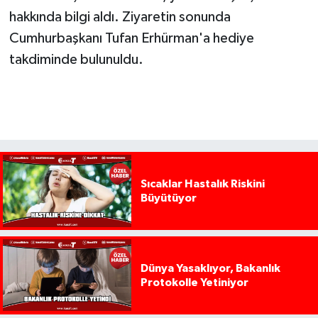
hakkında bilgi aldı. Ziyaretin sonunda
Cumhurbaşkanı Tufan Erhürman'a hediye
takdiminde bulunuldu.
Sıcaklar Hastalık Riskini
Büyütüyor
Dünya Yasaklıyor, Bakanlık
Protokolle Yetiniyor