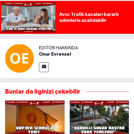
Avcı: Trafik kazaları kararlı
adımlarla azaltılabilir
EDITÖR HAKKINDA
Onur Evrensel
Bunlar da ilginizi çekebilir