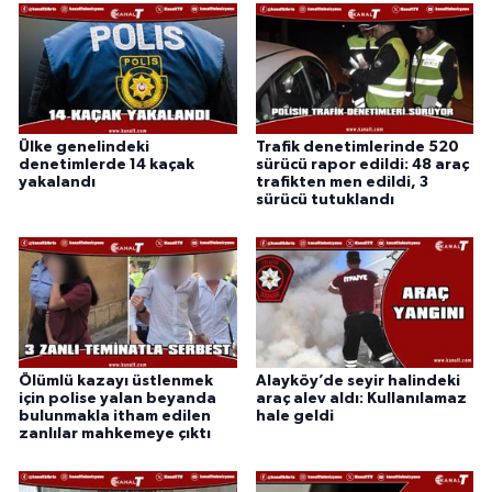
Ülke genelindeki
Trafik denetimlerinde 520
denetimlerde 14 kaçak
sürücü rapor edildi: 48 araç
yakalandı
trafikten men edildi, 3
sürücü tutuklandı
Ölümlü kazayı üstlenmek
Alayköy’de seyir halindeki
için polise yalan beyanda
araç alev aldı: Kullanılamaz
bulunmakla itham edilen
hale geldi
zanlılar mahkemeye çıktı