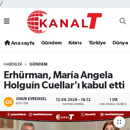
/
Gündem
Kıbrıs
Türkiye
Dünya
Ana sayfa
HABERLER
GÜNDEM
Erhürman, María Angela
Holguín Cuellar'ı kabul etti
ONUR EVRENSEL
12.06.2026 - 16:12
1 DK
EDITÖR
YAYINLANMA
OKUNMA SÜRESI