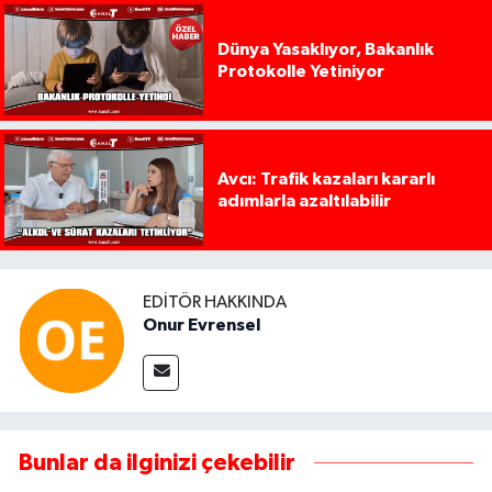
Dünya Yasaklıyor, Bakanlık
Protokolle Yetiniyor
Avcı: Trafik kazaları kararlı
adımlarla azaltılabilir
EDITÖR HAKKINDA
Onur Evrensel
Bunlar da ilginizi çekebilir