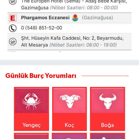
Günlük Burç Yorumları
Yengeç
Koç
Boğa