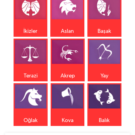
İkizler
Aslan
Başak
Terazi
Akrep
Yay
Oğlak
Kova
Balık