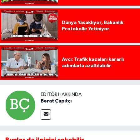
Dünya Yasaklıyor, Bakanlık
Protokolle Yetiniyor
Avcı: Trafik kazaları kararlı
adımlarla azaltılabilir
EDITÖR HAKKINDA
Berat Çapıtçı