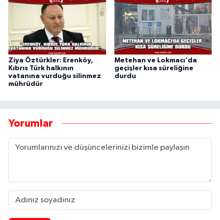
Ziya Öztürkler: Erenköy,
Metehan ve Lokmacı'da
Kıbrıs Türk halkının
geçişler kısa süreliğine
vatanına vurduğu silinmez
durdu
mührüdür
Yorumlar