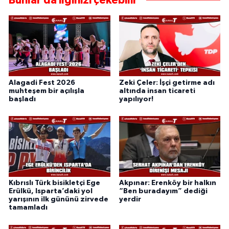
Bunlar da ilginizi çekebilir
Alagadi Fest 2026
Zeki Çeler: İşçi getirme adı
muhteşem bir açılışla
altında insan ticareti
başladı
yapılıyor!
Kıbrıslı Türk bisikletçi Ege
Akpınar: Erenköy bir halkın
Erülkü, Isparta’daki yol
“Ben buradayım” dediği
yarışının ilk gününü zirvede
yerdir
tamamladı