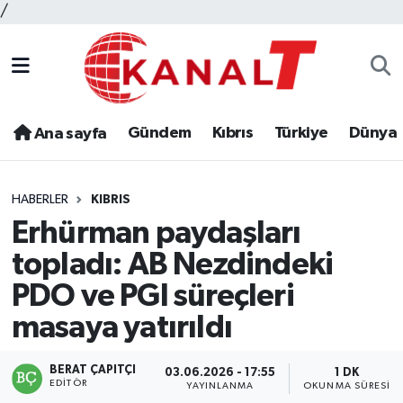
/
Gündem
Kıbrıs
Türkiye
Dünya
Ana sayfa
HABERLER
KIBRIS
Erhürman paydaşları
topladı: AB Nezdindeki
PDO ve PGI süreçleri
masaya yatırıldı
BERAT ÇAPITÇI
03.06.2026 - 17:55
1 DK
EDITÖR
YAYINLANMA
OKUNMA SÜRESI