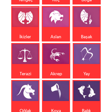
İkizler
Aslan
Başak
Terazi
Akrep
Yay
Oğlak
Kova
Balık