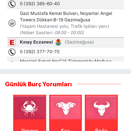
Günlük Burç Yorumları
Yengeç
Koç
Boğa