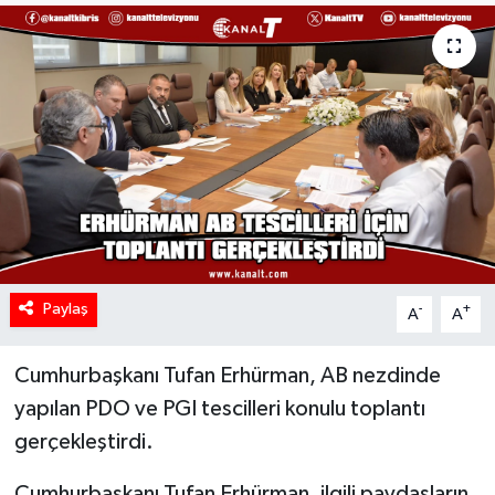
Paylaş
-
+
A
A
Cumhurbaşkanı Tufan Erhürman, AB nezdinde
yapılan PDO ve PGI tescilleri konulu toplantı
gerçekleştirdi.
Cumhurbaşkanı Tufan Erhürman, ilgili paydaşların