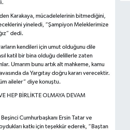
i.
den Karakaya, mücadelelerinin bitmediğini,
ceklerini yineledi, “Şampiyon Meleklerimize
ğız” dedi.
rların kendileri için umut olduğunu dile
ıl katil bir bina olduğu delillerle zaten
bunlar. Umarım bunu artık alt mahkeme, kamu
Davasında da Yargıtay doğru kararı verecektir.
üm aileler” diye konuştu.
Z VE HEP BİRLİKTE OLMAYA DEVAM
Beşinci Cumhurbaşkanı Ersin Tatar ve
ydukları katkı için teşekkür ederek, “Baştan