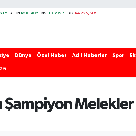
63
6510.40
13.799
64.225,61
ALTIN
BİST
BTC
kiye
Dünya
Özel Haber
Adli Haberler
Spor
Ek
025
 Şampiyon Melekler