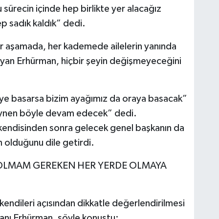
u sürecin içinde hep birlikte yer alacağız
p sadık kaldık” dedi.
her aşamada, her kademede ailelerin yanında
yan Erhürman, hiçbir şeyin değişmeyeceğini
reye basarsa bizim ayağımız da oraya basacak”
 aynen böyle devam edecek” dedi.
endisinden sonra gelecek genel başkanın da
olduğunu dile getirdi.
 OLMAM GEREKEN HER YERDE OLMAYA
n kendileri açısından dikkatle değerlendirilmesi
anı Erhürman, şöyle konuştu: