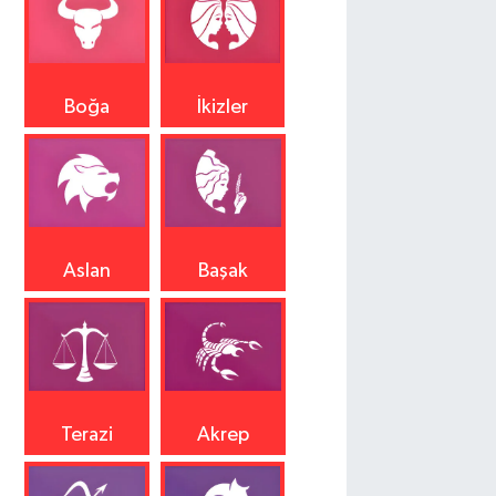
Boğa
İkizler
Aslan
Başak
Terazi
Akrep