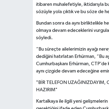
itibaren muhalefetiyle, iktidarıyla b
sözüyle yola çıktık ve bu söze de he
Bundan sonra da aynı birliktelikle 
olmaya devam edeceklerini vurgula
söyledi.
“Bu süreçte ailelerimizin ayağı ne
dediğini hatırlatan Erhürman, “Bu
Cumhurbaşkanı Erhürman, CTP’de k
aynı çizgide devam edeceğine emin 
"BİR TELEFON UZAĞINIZDAYIM,
HAZIRIM"
Kartalkaya ile ilgili yeni gelişmeleri
gerektiğini ifade eden Cumhurbaşk