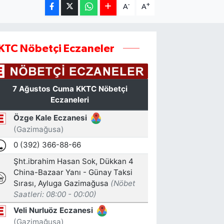
-
+
A
A
KTC Nöbetçi Eczaneler