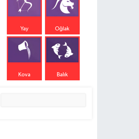
Yay
Oğlak
Kova
Balık