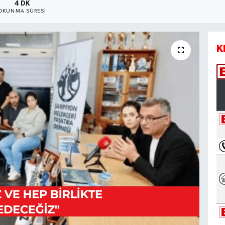
4 DK
OKUNMA SÜRESI
K