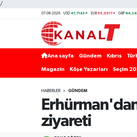
/
47,7143
55,0317
64,24
07-08-2026
USD
EUR
GBP
Ana sayfa
Gündem
Kıbrıs
Tür
Magazin
Köşe Yazarları
Seçim 2
HABERLER
GÜNDEM
Erhürman'dan
ziyareti