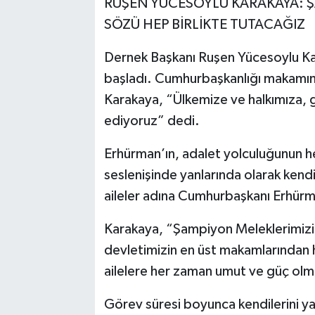
RUŞEN YÜCESOYLU KARAKAYA: Ş
SÖZÜ HEP BİRLİKTE TUTACAĞIZ
Dernek Başkanı Ruşen Yücesoylu Ka
başladı. Cumhurbaşkanlığı makamına
Karakaya, “Ülkemize ve halkımıza, g
ediyoruz” dedi.
Erhürman’ın, adalet yolculuğunun he
seslenişinde yanlarında olarak kend
aileler adına Cumhurbaşkanı Erhürm
Karakaya, “Şampiyon Meleklerimizin
devletimizin en üst makamlarından 
ailelere her zaman umut ve güç olm
Görev süresi boyunca kendilerini ya