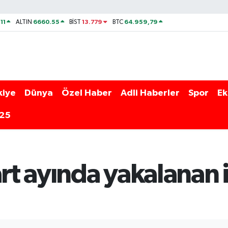
11
6660.55
13.779
64.959,79
ALTIN
BİST
BTC
kiye
Dünya
Özel Haber
Adli Haberler
Spor
Ek
025
art ayında yakalanan 