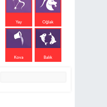
Yay
Oğlak
Kova
Balık