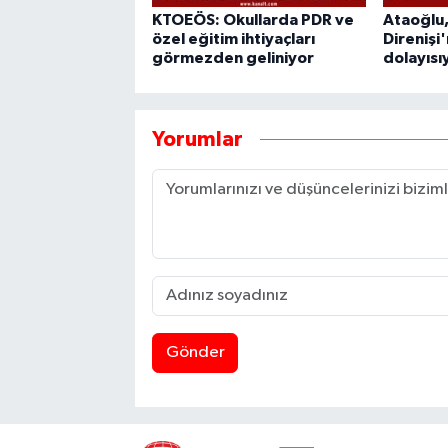
KTOEÖS: Okullarda PDR ve
Ataoğlu
özel eğitim ihtiyaçları
Direnişi
görmezden geliniyor
dolayısı
Yorumlar
Gönder