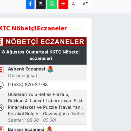
-
+
A
A
KTC Nöbetçi Eczaneler