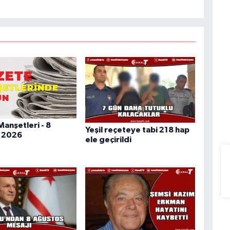
anşetleri - 8
Yeşil reçeteye tabi 218 hap
 2026
ele geçirildi