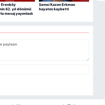
, Erenköy
Şemsi Kazım Erkman
'nin 62. yıl dönümü
hayatını kaybetti
yla mesaj yayımladı