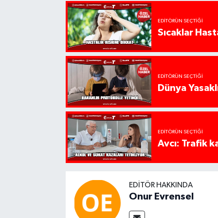
EDITÖRÜN SEÇTIĞI
Sıcaklar Hast
EDITÖRÜN SEÇTIĞI
Dünya Yasaklı
EDITÖRÜN SEÇTIĞI
Avcı: Trafik k
EDITÖR HAKKINDA
Onur Evrensel