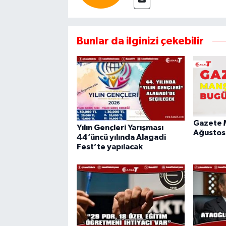
Bunlar da ilginizi çekebilir
Gazete M
Yılın Gençleri Yarışması
Ağustos
44’üncü yılında Alagadi
Fest’te yapılacak