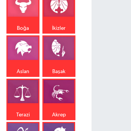
Boğa
İkizler
Aslan
Başak
Terazi
Akrep