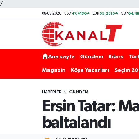
/
47,7436
55,2510
64,48
08-08-2026
USD
EUR
GBP
Ana sayfa
Gündem
Kıbrıs
Tür
Magazin
Köşe Yazarları
Seçim 2
HABERLER
GÜNDEM
Ersin Tatar: M
baltalandı