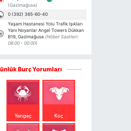
ünlük Burç Yorumları
Yengeç
Koç