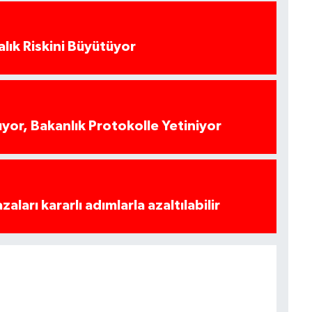
alık Riskini Büyütüyor
yor, Bakanlık Protokolle Yetiniyor
azaları kararlı adımlarla azaltılabilir