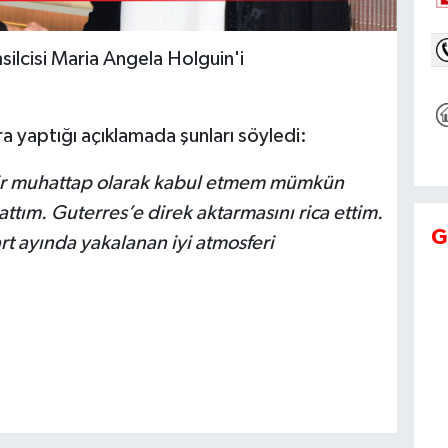
ilcisi Maria Angela Holguin'i
yaptığı açıklamada şunları söyledi:
ı bir muhattap olarak kabul etmem mümkün
ttım. Guterres’e direk aktarmasını rica ettim.
G
 ayında yakalanan iyi atmosferi