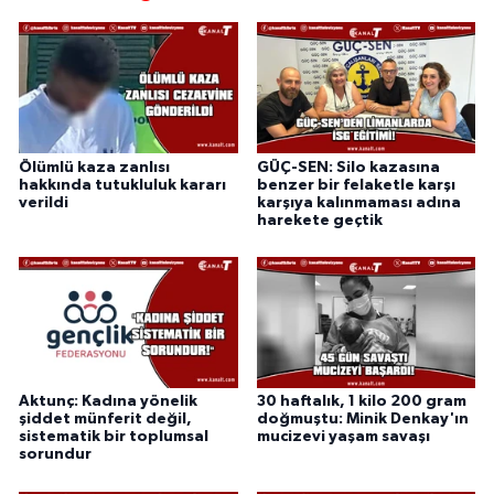
Ölümlü kaza zanlısı
GÜÇ-SEN: Silo kazasına
hakkında tutukluluk kararı
benzer bir felaketle karşı
verildi
karşıya kalınmaması adına
harekete geçtik
Aktunç: Kadına yönelik
30 haftalık, 1 kilo 200 gram
şiddet münferit değil,
doğmuştu: Minik Denkay'ın
sistematik bir toplumsal
mucizevi yaşam savaşı
sorundur