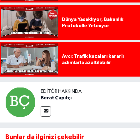
Dünya Yasaklıyor, Bakanlık
Protokolle Yetiniyor
Avcı: Trafik kazaları kararlı
adımlarla azaltılabilir
EDITÖR HAKKINDA
Berat Çapıtçı
Bunlar da ilginizi çekebilir