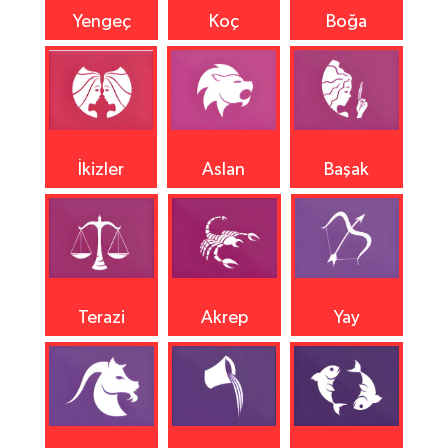
Yengeç
Koç
Boğa
İkizler
Aslan
Başak
Terazi
Akrep
Yay