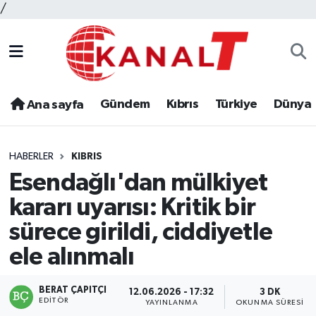
/
Gündem
Kıbrıs
Türkiye
Dünya
Ana sayfa
HABERLER
KIBRIS
Esendağlı'dan mülkiyet
kararı uyarısı: Kritik bir
sürece girildi, ciddiyetle
ele alınmalı
BERAT ÇAPITÇI
12.06.2026 - 17:32
3 DK
EDITÖR
YAYINLANMA
OKUNMA SÜRESI