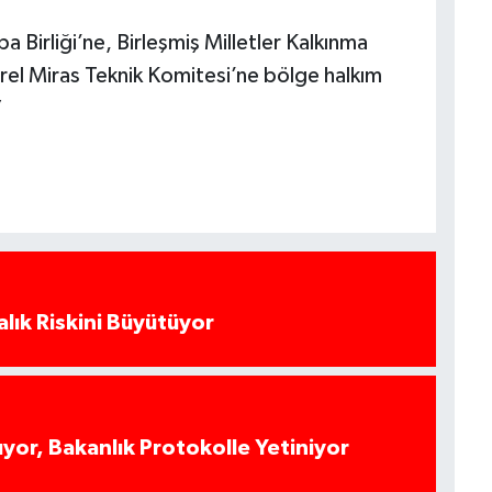
a Birliği’ne, Birleşmiş Milletler Kalkınma
el Miras Teknik Komitesi’ne bölge halkım
”
alık Riskini Büyütüyor
yor, Bakanlık Protokolle Yetiniyor