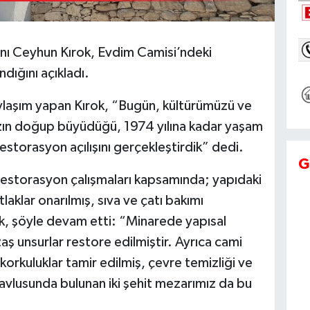
ı Ceyhun Kırok, Evdim Camisi’ndeki
dığını açıkladı.
laşım yapan Kırok, “Bugün, kültürümüzü ve
mızın doğup büyüdüğü, 1974 yılına kadar yaşam
torasyon açılışını gerçekleştirdik” dedi.
G
restorasyon çalışmaları kapsamında; yapıdaki
laklar onarılmış, sıva ve çatı bakımı
ok, şöyle devam etti: “Minarede yapısal
ş unsurlar restore edilmiştir. Ayrıca cami
orkuluklar tamir edilmiş, çevre temizliği ve
 avlusunda bulunan iki şehit mezarımız da bu