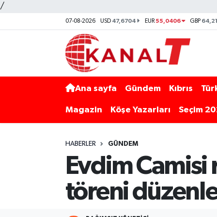
/
47,6704
55,0406
64,2
07-08-2026
USD
EUR
GBP
Ana sayfa
Gündem
Kıbrıs
Tür
Magazin
Köşe Yazarları
Seçim 2
HABERLER
GÜNDEM
Evdim Camisi 
töreni düzenl