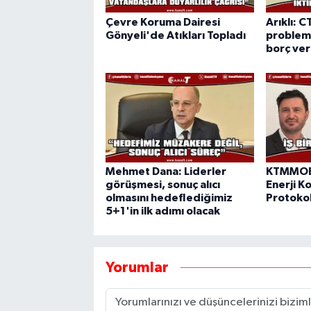
Çevre Koruma Dairesi
Arıklı: C
Gönyeli'de Atıkları Topladı
probleml
borç ve
Mehmet Dana: Liderler
KTMMOB 
görüşmesi, sonuç alıcı
Enerji Ko
olmasını hedeflediğimiz
Protokol
5+1'in ilk adımı olacak
Yorumlar