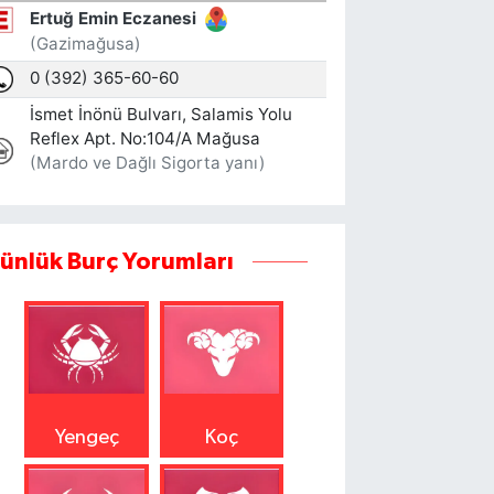
ünlük Burç Yorumları
Yengeç
Koç