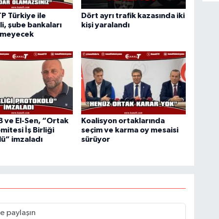
TP Türkiye ile
Dört ayrı trafik kazasında iki
i, şube bankaları
kişi yaralandı
rmeyecek
ve El-Sen, “Ortak
Koalisyon ortaklarında
mitesi İş Birliği
seçim ve karma oy mesaisi
ü” imzaladı
sürüyor