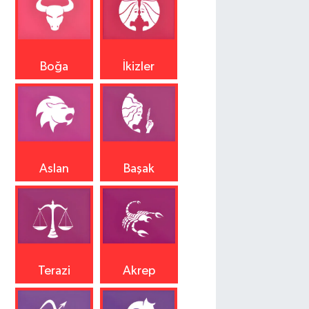
Boğa
İkizler
Aslan
Başak
Terazi
Akrep