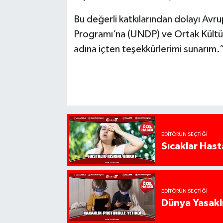
Bu değerli katkılarından dolayı Avrup
Programı’na (UNDP) ve Ortak Kültür
adına içten teşekkürlerimi sunarım.
EDITÖRÜN SEÇTIĞI
Sıcaklar Hast
EDITÖRÜN SEÇTIĞI
Dünya Yasaklı