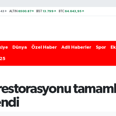
143
6500.87
13.799
64.643,95
ALTIN
BİST
BTC
kiye
Dünya
Özel Haber
Adli Haberler
Spor
Ek
025
restorasyonu tamamla
endi