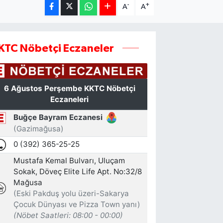
-
+
A
A
KTC Nöbetçi Eczaneler