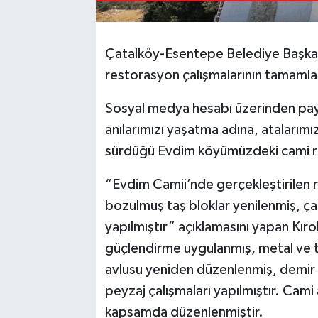
Çatalköy-Esentepe Belediye Başkan
restorasyon çalışmalarının tamamlan
Sosyal medya hesabı üzerinden pay
anılarımızı yaşatma adına, ataları
sürdüğü Evdim köyümüzdeki cami res
“Evdim Camii’nde gerçekleştirilen 
bozulmuş taş bloklar yenilenmiş, çat
yapılmıştır” açıklamasını yapan Kır
güçlendirme uygulanmış, metal ve ta
avlusu yeniden düzenlenmiş, demir k
peyzaj çalışmaları yapılmıştır. Cami
kapsamda düzenlenmiştir.