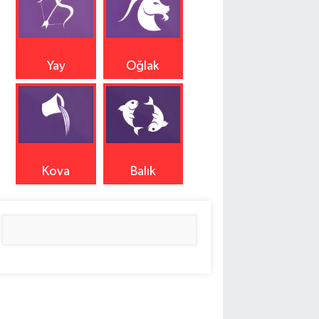
Yay
Oğlak
Kova
Balık