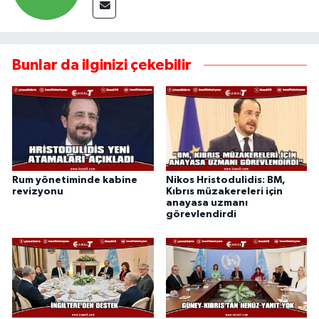
Bunlar da ilginizi çekebilir
Rum yönetiminde kabine
Nikos Hristodulidis: BM,
revizyonu
Kıbrıs müzakereleri için
anayasa uzmanı
görevlendirdi