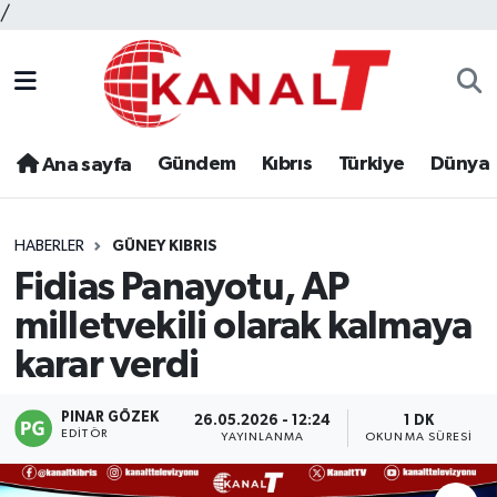
/
Gündem
Kıbrıs
Türkiye
Dünya
Ana sayfa
HABERLER
GÜNEY KIBRIS
Fidias Panayotu, AP
milletvekili olarak kalmaya
karar verdi
PINAR GÖZEK
26.05.2026 - 12:24
1 DK
EDITÖR
YAYINLANMA
OKUNMA SÜRESI