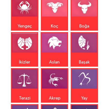
Yengeç
Koç
Boğa
İkizler
Aslan
Başak
Terazi
Akrep
Yay