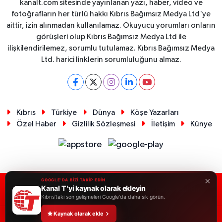
kanalt.com sitesinde yayınlanan yazı, haber, video ve
fotoğrafların her türlü hakkı Kıbrıs Bağımsız Medya Ltd'ye
aittir, izin alınmadan kullanılamaz. Okuyucu yorumları onların
görüşleri olup Kıbrıs Bağımsız Medya Ltd ile
ilişkilendirilemez, sorumlu tutulamaz. Kıbrıs Bağımsız Medya
Ltd. harici linklerin sorumluluğunu almaz.
Kıbrıs
Türkiye
Dünya
Köşe Yazarları
Özel Haber
Gizlilik Sözleşmesi
İletişim
Künye
×
GOOGLE'DA BİZİ TAKİP EDİN
Kanal T 'yi kaynak olarak ekleyin
RSS
Copyright © 2026. Her hakkı saklıdır.
Kıbrıs'taki son gelişmeleri Google'da daha sık görün.
Kaynak olarak ekle
Haber Yazılımı:
TE Bilişim