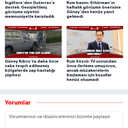
İngiltere'den Guterres’e
Rum basını: Erhürman'ın
destek: Genişletilmiş
haftalık görüşme önerisine
görüşme niyetini
Güney'den henüz yanıt
memnuniyetle karşıladık
gelmedi
Güney Kıbrıs’ta daha önce
Rum Sözcü: Yıl sonundan
vaka tespit edilmemiş
önce ilerleme umuyoruz,
bölgelerde şap hastalığı
ancak müzakerelerin
şüphesi
başlaması için koşullar
henüz oluşmadı
Yorumlar