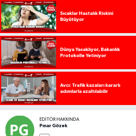
Sıcaklar Hastalık Riskini
Büyütüyor
Dünya Yasaklıyor, Bakanlık
Protokolle Yetiniyor
Avcı: Trafik kazaları kararlı
adımlarla azaltılabilir
EDITÖR HAKKINDA
Pınar Gözek