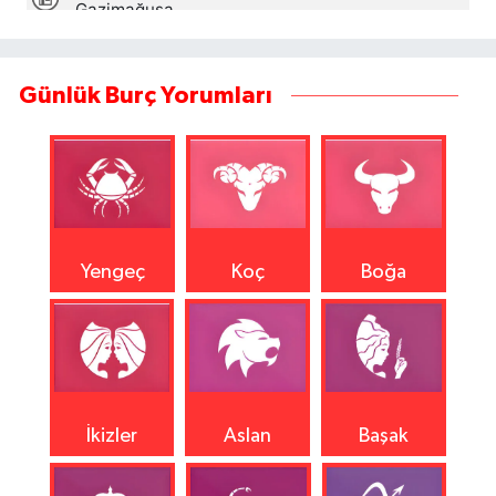
Günlük Burç Yorumları
Yengeç
Koç
Boğa
İkizler
Aslan
Başak