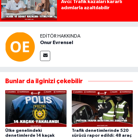
Avcı: Trafik kazaları kararlı
adımlarla azaltılabilir
EDITÖR HAKKINDA
Onur Evrensel
Bunlar da ilginizi çekebilir
Ülke genelindeki
Trafik denetimlerinde 520
denetimlerde 14 kaçak
sürücü rapor edildi: 48 araç