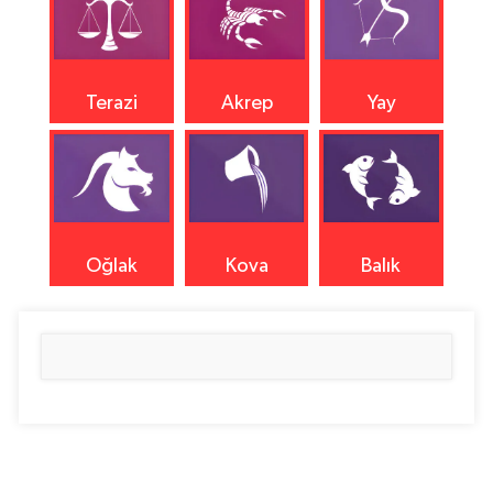
Terazi
Akrep
Yay
Oğlak
Kova
Balık