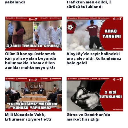
yakalandı
trafikten men edildi, 3
sürücü tutuklandı
Ölümlü kazayı üstlenmek
Alayköy’de seyir halindeki
için polise yalan beyanda
araç alev aldı: Kullanılamaz
bulunmakla itham edilen
hale geldi
zanlılar mahkemeye çıktı
Milli Mücadele Vakfı,
Girne ve Demirhan’da
Erhürman’ı ziyaret etti
market hırsızlığı