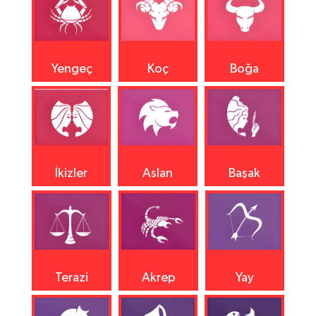
Yengeç
Koç
Boğa
İkizler
Aslan
Başak
Terazi
Akrep
Yay