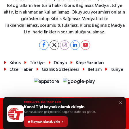
fotoğrafların her türlü hakkı Kıbrıs Bağımsız Medya Ltd'ye
aittir, izin alınmadan kullanılamaz. Okuyucu yorumları onların
görüşleri olup Kıbrıs Bağımsız Medya Ltd ile
ilişkilendirilemez, sorumlu tutulamaz. Kıbrıs Bağımsız Medya
Ltd. harici linklerin sorumluluğunu almaz.
Kıbrıs
Türkiye
Dünya
Köşe Yazarları
Özel Haber
Gizlilik Sözleşmesi
İletişim
Künye
×
GOOGLE'DA BİZİ TAKİP EDİN
Kanal T 'yi kaynak olarak ekleyin
RSS
Copyright © 2026. Her hakkı saklıdır.
Kıbrıs'taki son gelişmeleri Google'da daha sık görün.
Kaynak olarak ekle
Haber Yazılımı:
TE Bilişim