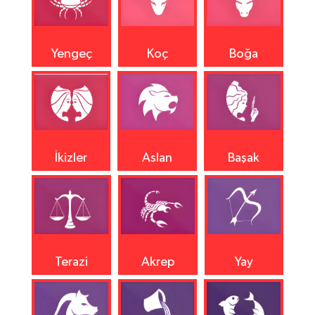
Yengeç
Koç
Boğa
İkizler
Aslan
Başak
Terazi
Akrep
Yay