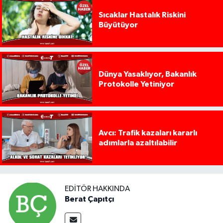
Sıcaklar Hastalık Riskini
Büyütüyor
Dünya Yasaklıyor, Bakanlık
Protokolle Yetiniyor
Avcı: Trafik kazaları kararlı
adımlarla azaltılabilir
EDITÖR HAKKINDA
Berat Çapıtçı