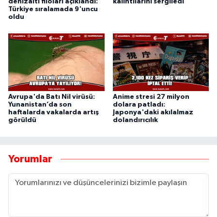
denizaltı filoları açıklandı:
kalıntılarını sergiledi
Türkiye sıralamada 9'uncu
oldu
Avrupa'da Batı Nil virüsü:
Anime stresi 27 milyon
Yunanistan’da son
dolara patladı:
haftalarda vakalarda artış
Japonya'daki akılalmaz
görüldü
dolandırıcılık
Yorumlar