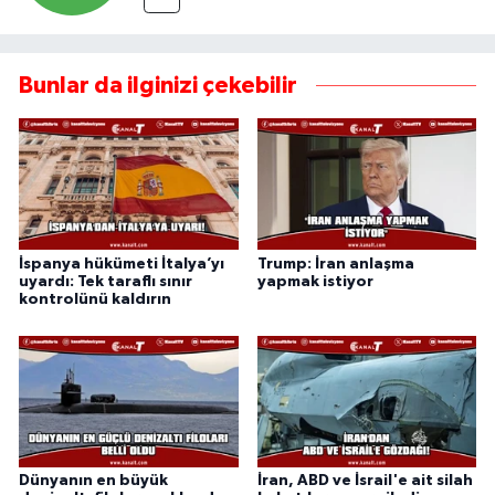
Bunlar da ilginizi çekebilir
İspanya hükümeti İtalya’yı
Trump: İran anlaşma
uyardı: Tek taraflı sınır
yapmak istiyor
kontrolünü kaldırın
Dünyanın en büyük
İran, ABD ve İsrail'e ait silah