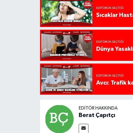
EDITÖRÜN SEÇTIĞI
Sıcaklar Hast
EDITÖRÜN SEÇTIĞI
Dünya Yasaklı
EDITÖRÜN SEÇTIĞI
Avcı: Trafik k
EDITÖR HAKKINDA
Berat Çapıtçı