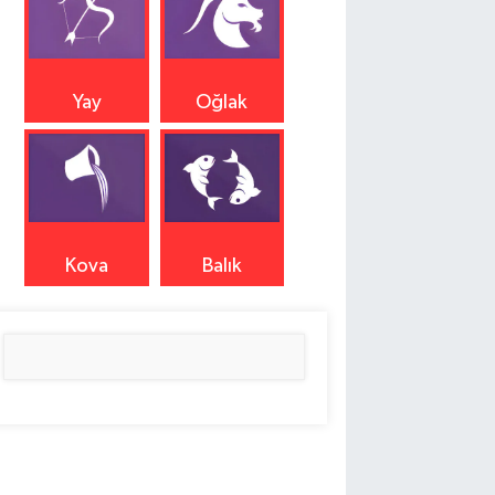
Yay
Oğlak
Kova
Balık