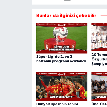
Bunlar da ilginizi çekebilir
20 Temm
Süper Lig'de 2. ve 3.
Özgürlük
haftanın programı açıklandı
Şampiyo
Dünya Kupası’nın sahibi
Ünal Üst