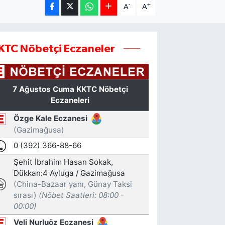
-
+
A
A
KTC Nöbetçi Eczaneler