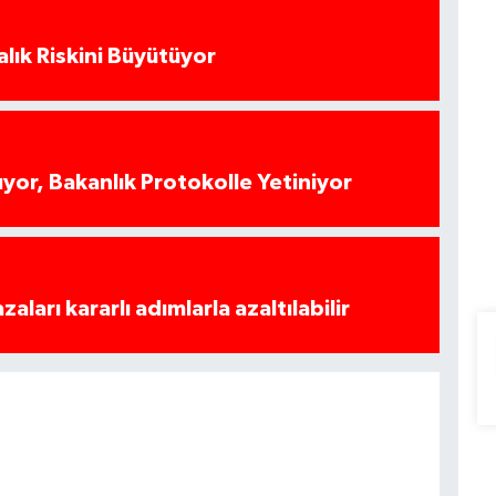
alık Riskini Büyütüyor
yor, Bakanlık Protokolle Yetiniyor
azaları kararlı adımlarla azaltılabilir