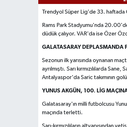
Trendyol Süper Lig'de 33. haftada 
Rams Park Stadyumu'nda 20.00'de
düdük çalıyor. VAR'da ise Özer Öz
GALATASARAY DEPLASMANDA F
Sezonun ilk yarısında oynanan maçta
ayrılmıştı. Sarı kırmızılılarda Sane, 
Antalyaspor'da Saric takımının golü
YUNUS AKGÜN, 100. LİG MAÇINA
Galatasaray'ın milli futbolcusu Yunus
maçında terletti.
Sarı-kırmızılıların altyapısından ye