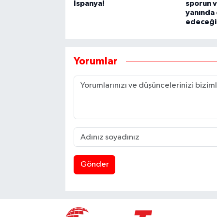
İspanya!
sporun 
yanında
edeceği
Yorumlar
Gönder