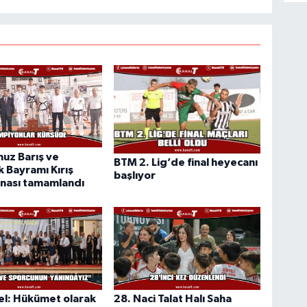
uz Barış ve
BTM 2. Lig’de final heyecanı
 Bayramı Kırış
başlıyor
nası tamamlandı
el: Hükümet olarak
28. Naci Talat Halı Saha