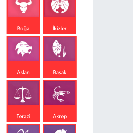
Boğa
İkizler
Aslan
Başak
Terazi
Akrep