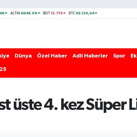
46
6648.99
13.773
65.130,04
ALTIN
BİST
BTC
kiye
Dünya
Özel Haber
Adli Haberler
Spor
Ek
025
st üste 4. kez Süper