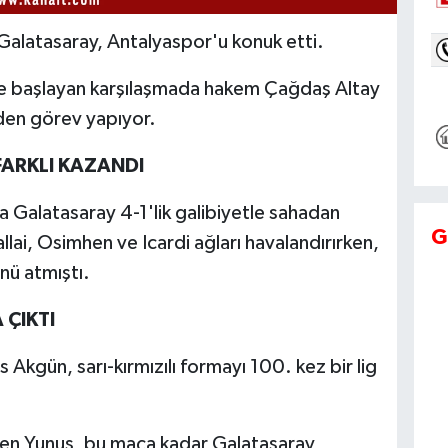
Galatasaray, Antalyaspor'u konuk etti.
 başlayan karşılaşmada hakem Çağdaş Altay
den görev yapıyor.
ARKLI KAZANDI
 Galatasaray 4-1'lik galibiyetle sahadan
G
Sallai, Osimhen ve Icardi ağları havalandırırken,
nü atmıştı.
 ÇIKTI
 Akgün, sarı-kırmızılı formayı 100. kez bir lig
tişen Yunus, bu maça kadar Galatasaray