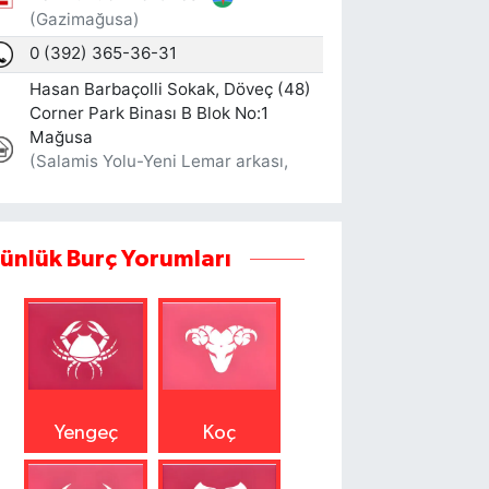
ünlük Burç Yorumları
Yengeç
Koç