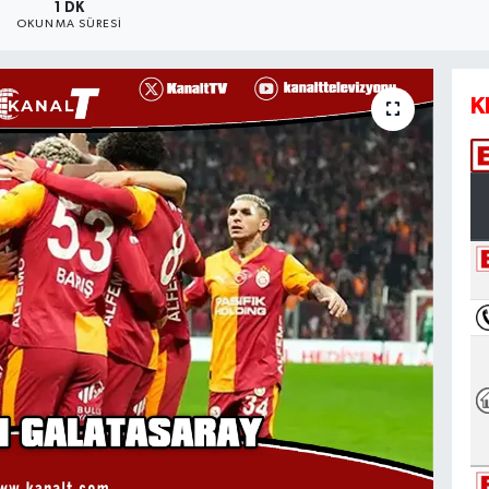
1 DK
OKUNMA SÜRESI
K