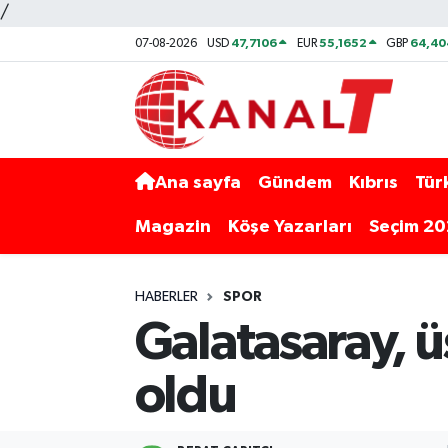
/
47,7106
55,1652
64,40
07-08-2026
USD
EUR
GBP
Ana sayfa
Gündem
Kıbrıs
Tür
Magazin
Köşe Yazarları
Seçim 2
HABERLER
SPOR
Galatasaray, ü
oldu