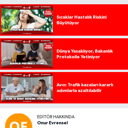
Sıcaklar Hastalık Riskini
Büyütüyor
Dünya Yasaklıyor, Bakanlık
Protokolle Yetiniyor
Avcı: Trafik kazaları kararlı
adımlarla azaltılabilir
EDITÖR HAKKINDA
Onur Evrensel