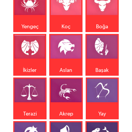
Yengeç
Koç
Boğa
İkizler
Aslan
Başak
Terazi
Akrep
Yay