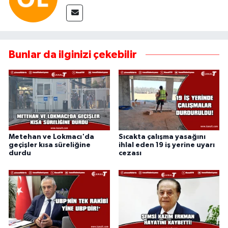
Bunlar da ilginizi çekebilir
Metehan ve Lokmacı'da
Sıcakta çalışma yasağını
geçişler kısa süreliğine
ihlal eden 19 iş yerine uyarı
durdu
cezası