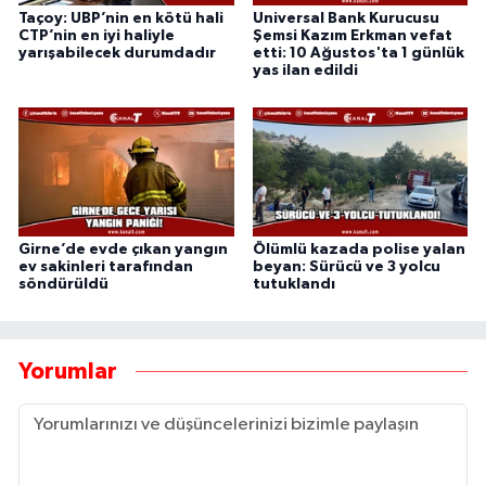
Taçoy: UBP’nin en kötü hali
Universal Bank Kurucusu
CTP’nin en iyi haliyle
Şemsi Kazım Erkman vefat
yarışabilecek durumdadır
etti: 10 Ağustos'ta 1 günlük
yas ilan edildi
Girne’de evde çıkan yangın
Ölümlü kazada polise yalan
ev sakinleri tarafından
beyan: Sürücü ve 3 yolcu
söndürüldü
tutuklandı
Yorumlar