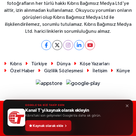
fotoğrafların her türlü hakkı Kıbrıs Bağımsız Medya Ltd'ye
aittir, izin alınmadan kullanılamaz. Okuyucu yorumları onların
görüşleri olup Kıbrıs Bağımsız Medya Ltd ile
ilişkilendirilemez, sorumlu tutulamaz. Kıbrıs Bağımsız Medya
Ltd. harici linklerin sorumluluğunu almaz.
Kıbrıs
Türkiye
Dünya
Köşe Yazarları
Özel Haber
Gizlilik Sözleşmesi
İletişim
Künye
×
GOOGLE'DA BİZİ TAKİP EDİN
Kanal T 'yi kaynak olarak ekleyin
RSS
Copyright © 2026. Her hakkı saklıdır.
Kıbrıs'taki son gelişmeleri Google'da daha sık görün.
Kaynak olarak ekle
Haber Yazılımı:
TE Bilişim