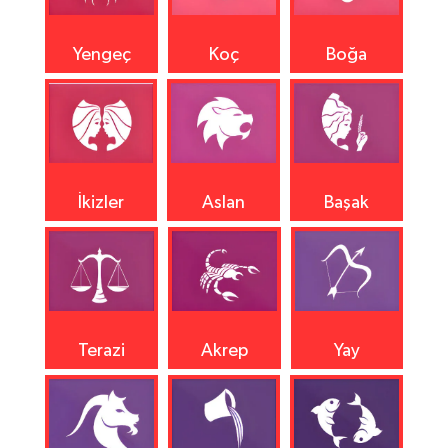
Yengeç
Koç
Boğa
İkizler
Aslan
Başak
Terazi
Akrep
Yay