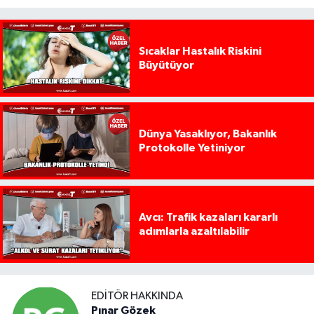
Sıcaklar Hastalık Riskini
Büyütüyor
Dünya Yasaklıyor, Bakanlık
Protokolle Yetiniyor
Avcı: Trafik kazaları kararlı
adımlarla azaltılabilir
EDITÖR HAKKINDA
Pınar Gözek