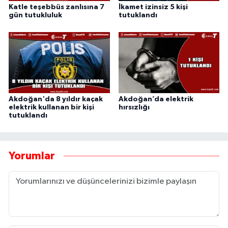
Katle teşebbüs zanlısına 7
İkamet izinsiz 5 kişi
gün tutukluluk
tutuklandı
Akdoğan'da 8 yıldır kaçak
Akdoğan’da elektrik
elektrik kullanan bir kişi
hırsızlığı
tutuklandı
Yorumlar