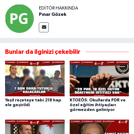
EDITÖR HAKKINDA
Pınar Gözek
Bunlar da ilginizi çekebilir
Yeşil reçeteye tabi 218 hap
KTOEÖS: Okullarda PDR ve
ele geçirildi
özel eğitim ihtiyaçları
görmezden geliniyor