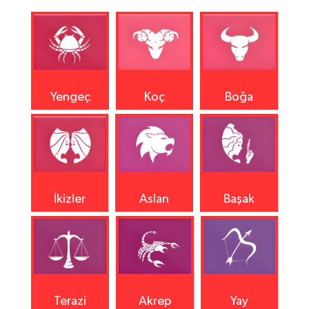
Yengeç
Koç
Boğa
İkizler
Aslan
Başak
Terazi
Akrep
Yay