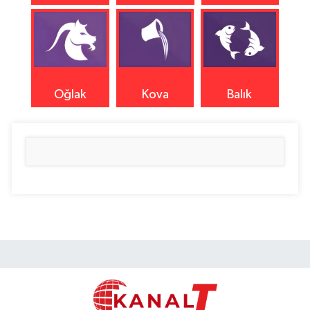
Oğlak
Kova
Balık