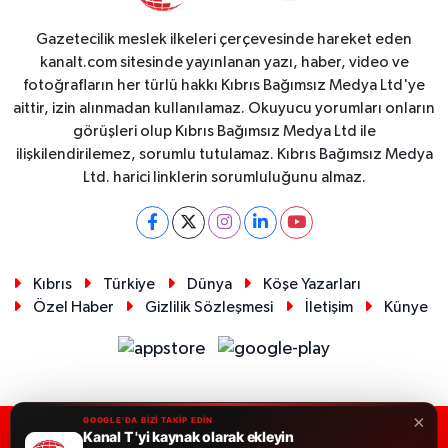
Gazetecilik meslek ilkeleri çerçevesinde hareket eden
kanalt.com sitesinde yayınlanan yazı, haber, video ve
fotoğrafların her türlü hakkı Kıbrıs Bağımsız Medya Ltd'ye
aittir, izin alınmadan kullanılamaz. Okuyucu yorumları onların
görüşleri olup Kıbrıs Bağımsız Medya Ltd ile
ilişkilendirilemez, sorumlu tutulamaz. Kıbrıs Bağımsız Medya
Ltd. harici linklerin sorumluluğunu almaz.
Kıbrıs
Türkiye
Dünya
Köşe Yazarları
Özel Haber
Gizlilik Sözleşmesi
İletişim
Künye
×
GOOGLE'DA BİZİ TAKİP EDİN
Kanal T 'yi kaynak olarak ekleyin
RSS
Copyright © 2026. Her hakkı saklıdır.