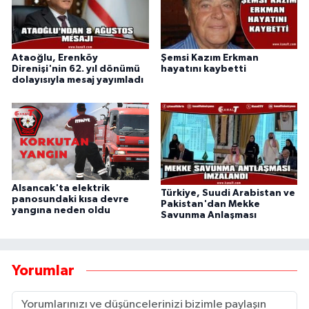
Ataoğlu, Erenköy
Şemsi Kazım Erkman
Direnişi'nin 62. yıl dönümü
hayatını kaybetti
dolayısıyla mesaj yayımladı
Alsancak'ta elektrik
Türkiye, Suudi Arabistan ve
panosundaki kısa devre
Pakistan'dan Mekke
yangına neden oldu
Savunma Anlaşması
Yorumlar