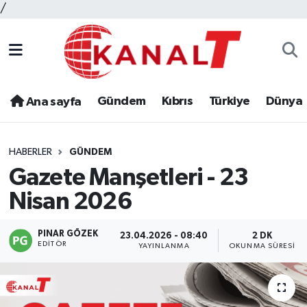
/
Gündem
Kıbrıs
Türkiye
Dünya
Ana sayfa
HABERLER
GÜNDEM
Gazete Manşetleri - 23
Nisan 2026
PINAR GÖZEK
23.04.2026 - 08:40
2 DK
EDITÖR
YAYINLANMA
OKUNMA SÜRESI