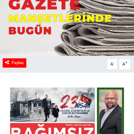
Paylaş
-
+
A
A