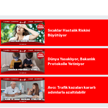
Sıcaklar Hastalık Riskini
Büyütüyor
Dünya Yasaklıyor, Bakanlık
Protokolle Yetiniyor
Avcı: Trafik kazaları kararlı
adımlarla azaltılabilir