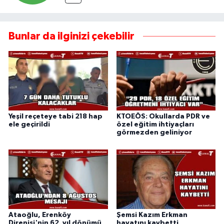
Bunlar da ilginizi çekebilir
Yeşil reçeteye tabi 218 hap
KTOEÖS: Okullarda PDR ve
ele geçirildi
özel eğitim ihtiyaçları
görmezden geliniyor
Ataoğlu, Erenköy
Şemsi Kazım Erkman
Direnişi'nin 62. yıl dönümü
hayatını kaybetti