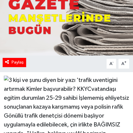
Paylaş
-
+
A
A