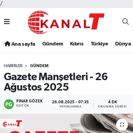
/
Gündem
Kıbrıs
Türkiye
Dünya
Ana sayfa
HABERLER
GÜNDEM
Gazete Manşetleri - 26
Ağustos 2025
PINAR GÖZEK
26.08.2025 - 07:35
4 DK
EDITÖR
YAYINLANMA
OKUNMA SÜRESI