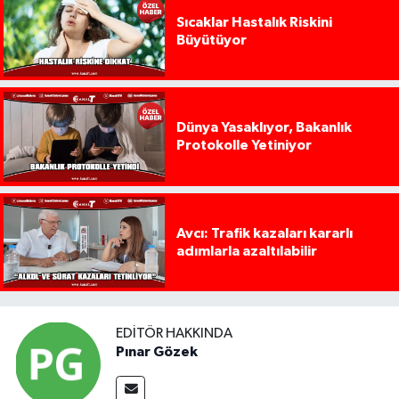
Sıcaklar Hastalık Riskini
Büyütüyor
Dünya Yasaklıyor, Bakanlık
Protokolle Yetiniyor
Avcı: Trafik kazaları kararlı
adımlarla azaltılabilir
EDITÖR HAKKINDA
Pınar Gözek