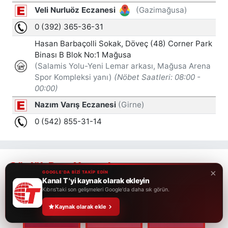
Günlük Burç Yorumları
×
GOOGLE'DA BİZİ TAKİP EDİN
Kanal T 'yi kaynak olarak ekleyin
Kıbrıs'taki son gelişmeleri Google'da daha sık görün.
Kaynak olarak ekle