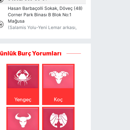
ünlük Burç Yorumları
Yengeç
Koç