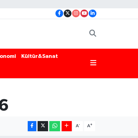
onomi
Kültür&Sanat
26
-
+
A
A