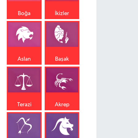
Boğa
İkizler
Aslan
Başak
Terazi
Akrep