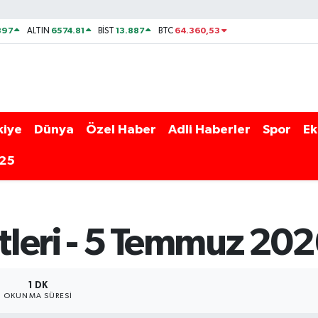
897
6574.81
13.887
64.360,53
ALTIN
BİST
BTC
kiye
Dünya
Özel Haber
Adli Haberler
Spor
Ek
025
leri - 5 Temmuz 20
1 DK
OKUNMA SÜRESI