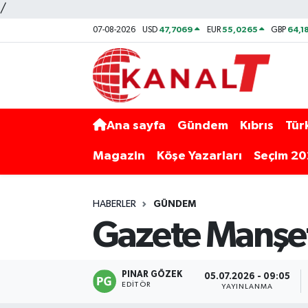
/
47,7069
55,0265
64,1
07-08-2026
USD
EUR
GBP
Ana sayfa
Gündem
Kıbrıs
Tür
Magazin
Köşe Yazarları
Seçim 2
HABERLER
GÜNDEM
Gazete Manşet
PINAR GÖZEK
05.07.2026 - 09:05
EDITÖR
YAYINLANMA