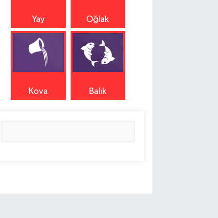
Yay
Oğlak
Kova
Balık