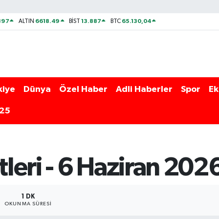
897
6618.49
13.887
65.130,04
ALTIN
BİST
BTC
kiye
Dünya
Özel Haber
Adli Haberler
Spor
Ek
025
leri - 6 Haziran 202
1 DK
OKUNMA SÜRESI