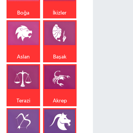
Boğa
İkizler
Aslan
Başak
Terazi
Akrep