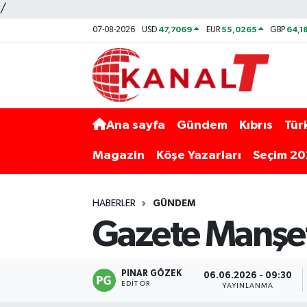
/
47,7069
55,0265
64,1
07-08-2026
USD
EUR
GBP
Ana sayfa
Gündem
Kıbrıs
Tür
Magazin
Köşe Yazarları
Seçim 2
HABERLER
GÜNDEM
Gazete Manşet
PINAR GÖZEK
06.06.2026 - 09:30
EDITÖR
YAYINLANMA