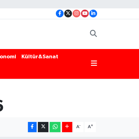
onomi
Kültür&Sanat
6
-
+
A
A