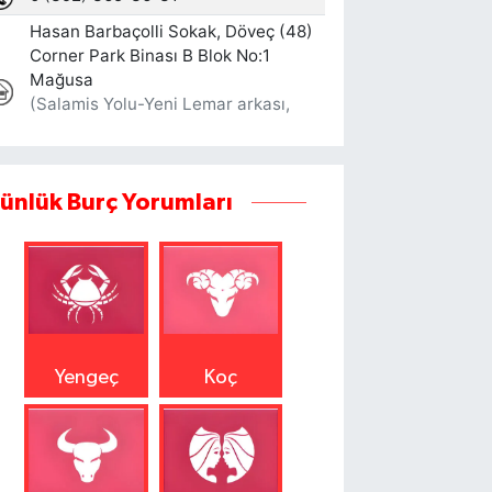
ünlük Burç Yorumları
Yengeç
Koç