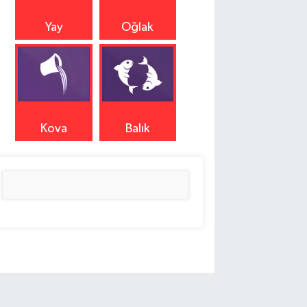
Yay
Oğlak
Kova
Balık