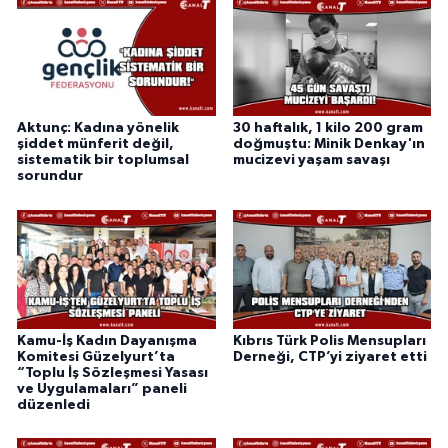
Aktunç: Kadına yönelik
30 haftalık, 1 kilo 200 gram
şiddet münferit değil,
doğmuştu: Minik Denkay'ın
sistematik bir toplumsal
mucizevi yaşam savaşı
sorundur
Kamu-İş Kadın Dayanışma
Kıbrıs Türk Polis Mensupları
Komitesi Güzelyurt’ta
Derneği, CTP’yi ziyaret etti
“Toplu İş Sözleşmesi Yasası
ve Uygulamaları” paneli
düzenledi