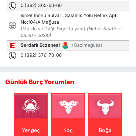
Günlük Burç Yorumları
Yengeç
Koç
Boğa