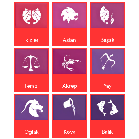
İkizler
Aslan
Başak
Terazi
Akrep
Yay
Oğlak
Kova
Balık