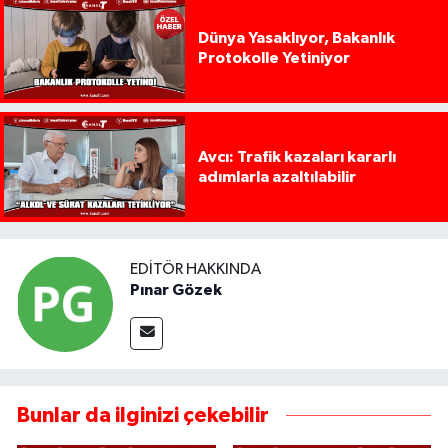
Dünya Yasaklıyor, Bakanlık
Protokolle Yetiniyor
Avcı: Trafik kazaları kararlı
adımlarla azaltılabilir
EDITÖR HAKKINDA
Pınar Gözek
Bunlar da ilginizi çekebilir