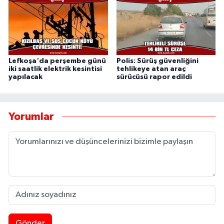
Lefkoşa'da perşembe günü
Polis: Sürüş güvenliğini
iki saatlik elektrik kesintisi
tehlikeye atan araç
yapılacak
sürücüsü rapor edildi
Yorumlar
Gönder