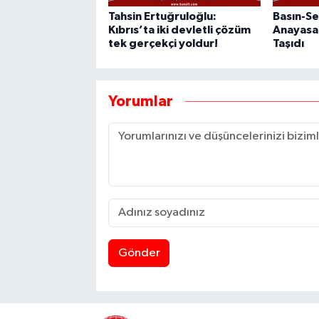
Tahsin Ertuğruloğlu:
Basın-Se
Kıbrıs’ta iki devletli çözüm
Anayasa
tek gerçekçi yoldur!
Taşıdı
Yorumlar
Gönder