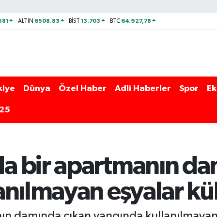
581
6508.83
13.703
64.927,78
ALTIN
BİST
BTC
kiye
Dünya
Özel Haber
Adli Haberler
Spor
Ek
025
a bir apartmanın da
anılmayan eşyalar kü
n damında çıkan yangında kullanılmayan ç