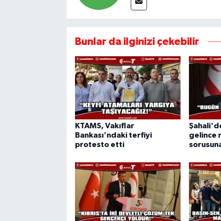
Bunlar da ilginizi çekebilir
KTAMS, Vakıflar
Şahali'
Bankası'ndaki terfiyi
gelince 
protesto etti
sorusuna