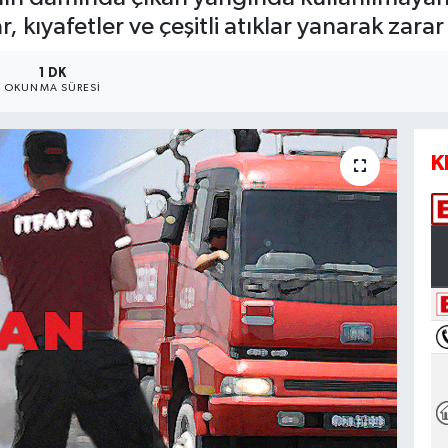
r, kıyafetler ve çeşitli atıklar yanarak zara
1 DK
OKUNMA SÜRESI
K