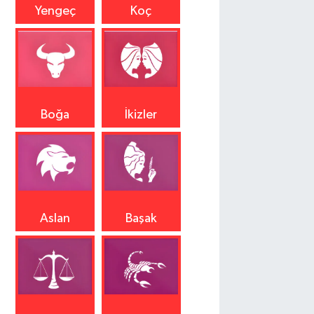
Yengeç
Koç
Boğa
İkizler
Aslan
Başak