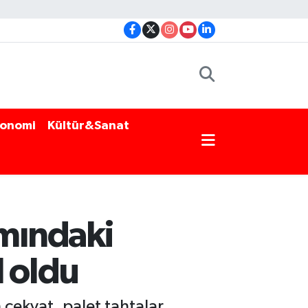
onomi
Kültür&Sanat
mındaki
l oldu
ekyat, palet tahtalar,