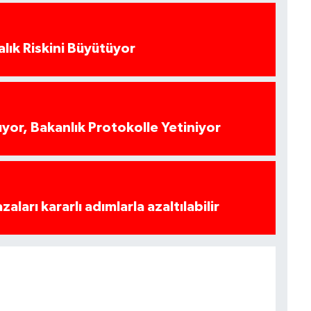
alık Riskini Büyütüyor
yor, Bakanlık Protokolle Yetiniyor
azaları kararlı adımlarla azaltılabilir