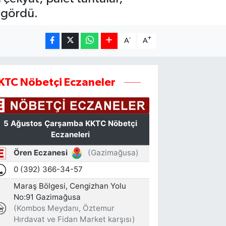
r gördü.
-
+
A
A
KTC Nöbetçi Eczaneler