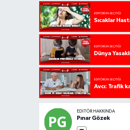
EDITÖRÜN SEÇTIĞI
Sıcaklar Hast
EDITÖRÜN SEÇTIĞI
Dünya Yasaklı
EDITÖRÜN SEÇTIĞI
Avcı: Trafik k
EDITÖR HAKKINDA
Pınar Gözek