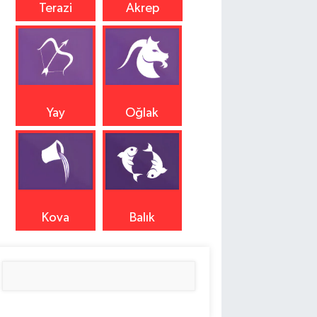
Terazi
Akrep
Yay
Oğlak
Kova
Balık