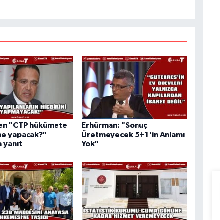
den "CTP hükümete
Erhürman: "Sonuç
ne yapacak?"
Üretmeyecek 5+1'in Anlamı
 yanıt
Yok"