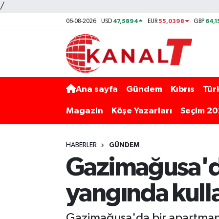
/
47,5894
55,0398
64,1
06-08-2026
USD
EUR
GBP
Ana sayfa
Gündem
Kıbrıs
Tür
Magazin
Köşe Yazarları
Seçim 2
HABERLER
GÜNDEM
Gazimağusa'd
yangında kull
Gazimağusa'da bir apartmanı