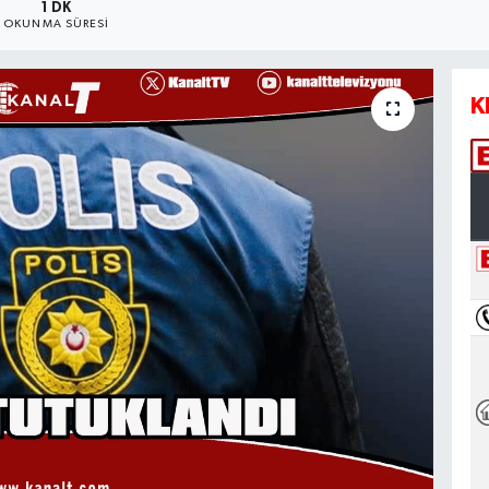
1 DK
OKUNMA SÜRESI
K