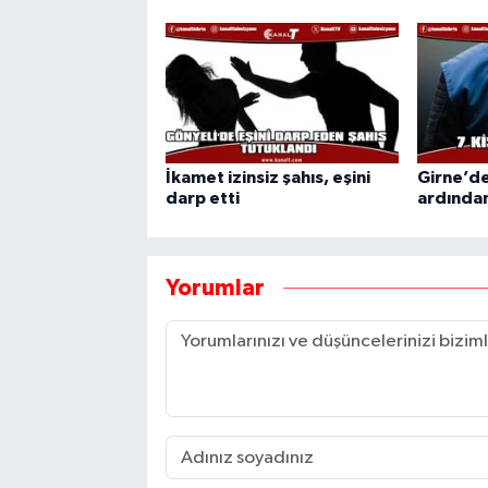
İkamet izinsiz şahıs, eşini
Girne’de
darp etti
ardından
Yorumlar