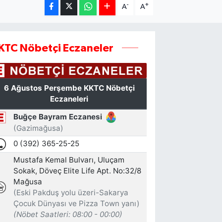
-
+
A
A
KTC Nöbetçi Eczaneler