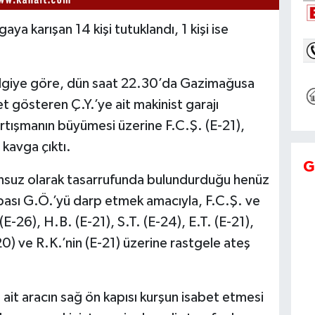
ya karışan 14 kişi tutuklandı, 1 kişi ise
 bilgiye göre, dün saat 22.30’da Gazimağusa
t gösteren Ç.Y.’ye ait makinist garajı
rtışmanın büyümesi üzerine F.C.Ş. (E-21),
 kavga çıktı.
G
unsuz olarak tasarrufunda bulundurduğu henüz
ası G.Ö.’yü darp etmek amacıyla, F.C.Ş. ve
E-26), H.B. (E-21), S.T. (E-24), E.T. (E-21),
20) ve R.K.’nin (E-21) üzerine rastgele ateş
ait aracın sağ ön kapısı kurşun isabet etmesi