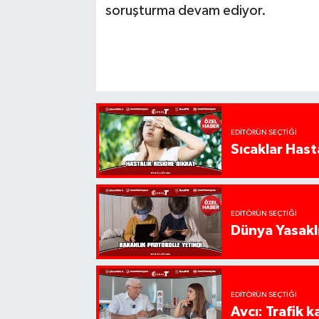
soruşturma devam ediyor.
EDITÖRÜN SEÇTIĞI
Sıcaklar Hast
EDITÖRÜN SEÇTIĞI
Dünya Yasaklı
EDITÖRÜN SEÇTIĞI
Avcı: Trafik k