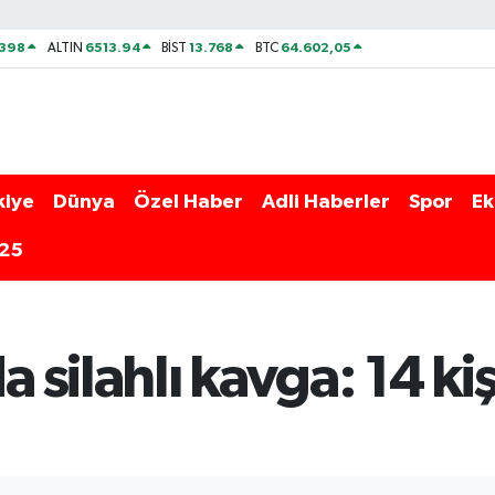
2398
6513.94
13.768
64.602,05
ALTIN
BİST
BTC
kiye
Dünya
Özel Haber
Adli Haberler
Spor
Ek
025
silahlı kavga: 14 kişi