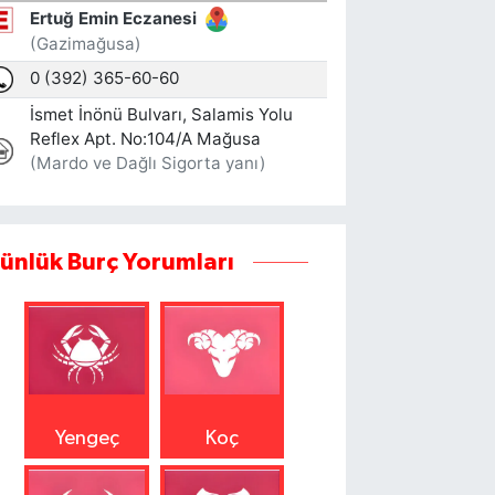
ünlük Burç Yorumları
Yengeç
Koç