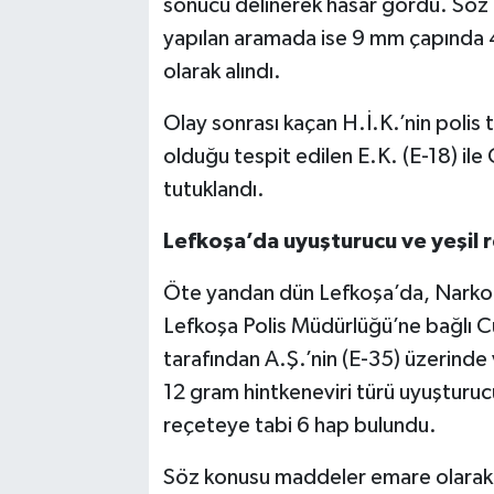
sonucu delinerek hasar gördü. Söz 
yapılan aramada ise 9 mm çapında 
olarak alındı.
Olay sonrası kaçan H.İ.K.’nin polis 
olduğu tespit edilen E.K. (E-18) ile
tutuklandı.
Lefkoşa’da uyuşturucu ve yeşil re
Öte yandan dün Lefkoşa’da, Narkot
Lefkoşa Polis Müdürlüğü’ne bağlı C
tarafından A.Ş.’nin (E-35) üzerinde
12 gram hintkeneviri türü uyuşturucu
reçeteye tabi 6 hap bulundu.
Söz konusu maddeler emare olarak alın