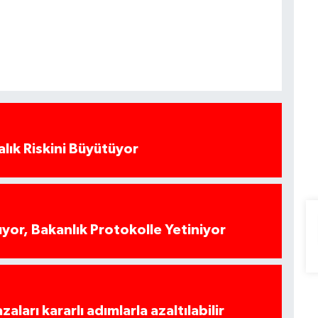
alık Riskini Büyütüyor
yor, Bakanlık Protokolle Yetiniyor
azaları kararlı adımlarla azaltılabilir