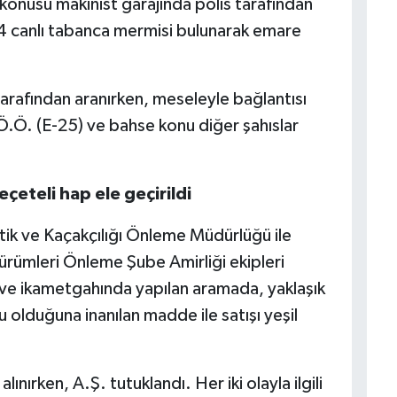
konusu makinist garajında polis tarafından
4 canlı tabanca mermisi bulunarak emare
tarafından aranırken, meseleyle bağlantısı
 Ö.Ö. (E-25) ve bahse konu diğer şahıslar
çeteli hap ele geçirildi
ik ve Kaçakçılığı Önleme Müdürlüğü ile
ürümleri Önleme Şube Amirliği ekipleri
 ve ikametgahında yapılan aramada, yaklaşık
 olduğuna inanılan madde ile satışı yeşil
ırken, A.Ş. tutuklandı. Her iki olayla ilgili