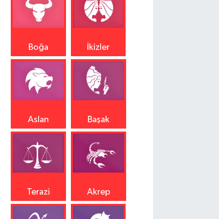
Boğa
İkizler
Aslan
Başak
Terazi
Akrep