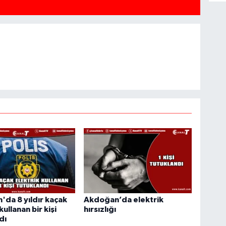
da 8 yıldır kaçak
Akdoğan’da elektrik
kullanan bir kişi
hırsızlığı
dı