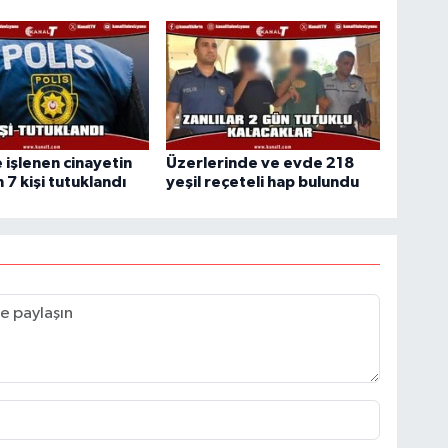
 işlenen cinayetin
Üzerlerinde ve evde 218
 7 kişi tutuklandı
yeşil reçeteli hap bulundu