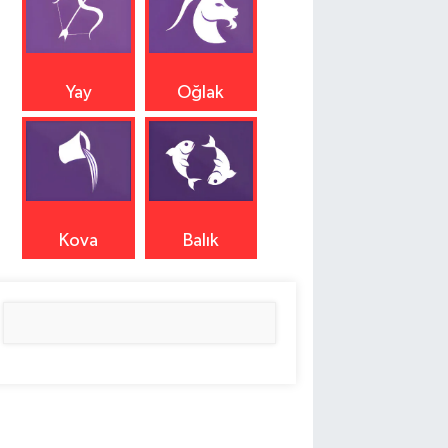
Yay
Oğlak
Kova
Balık