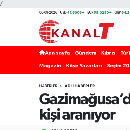
/
47,6006
55,0250
64,
06-08-2026
USD
EUR
GBP
Ana sayfa
Gündem
Kıbrıs
Tür
Magazin
Köşe Yazarları
Seçim 2
HABERLER
ADLI HABERLER
Gazimağusa’da 
kişi aranıyor