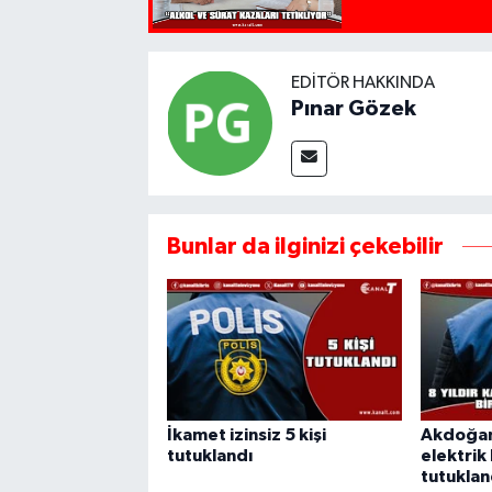
EDITÖR HAKKINDA
Pınar Gözek
Bunlar da ilginizi çekebilir
İkamet izinsiz 5 kişi
Akdoğan'
tutuklandı
elektrik 
tutuklan