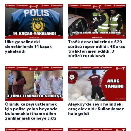
Ülke genelindeki
Trafik denetimlerinde 520
denetimlerde 14 kaçak
sürücü rapor edildi: 48 araç
yakalandı
trafikten men edildi, 3
sürücü tutuklandı
Ölümlü kazayı üstlenmek
Alayköy’de seyir halindeki
için polise yalan beyanda
araç alev aldı: Kullanılamaz
bulunmakla itham edilen
hale geldi
zanlılar mahkemeye çıktı