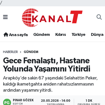
/
Gündem
Kıbrıs
Türkiye
Dünya
Ana sayfa
HABERLER
GÜNDEM
Gece Fenalaştı, Hastane
Yolunda Yaşamını Yitirdi
Arapköy’de sakin 67 yaşındaki Selahattin Peker,
kaldığı ikametgahta aniden rahatsızlanmasının
ardından yaşamını yitirdi.
PINAR GÖZEK
20.05.2026 - 14:00
1 DK
EDITÖR
YAYINLANMA
OKUNMA SÜRESI