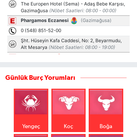
Günlük Burç Yorumları
Yengeç
Koç
Boğa