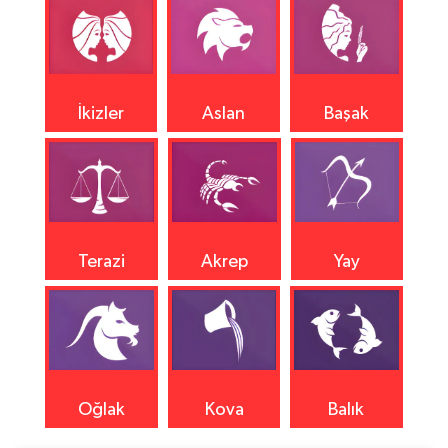
İkizler
Aslan
Başak
Terazi
Akrep
Yay
Oğlak
Kova
Balık