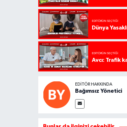
EDITÖRÜN SEÇTIĞI
Dünya Yasaklı
EDITÖRÜN SEÇTIĞI
Avcı: Trafik k
EDITÖR HAKKINDA
Bağımsız Yönetici
Bunlar da ilginizi çekebilir