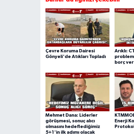
Çevre Koruma Dairesi
Arıklı: C
Gönyeli'de Atıkları Topladı
probleml
borç ve
Mehmet Dana: Liderler
KTMMOB 
görüşmesi, sonuç alıcı
Enerji Ko
olmasını hedeflediğimiz
Protokol
5+1'in ilk adımı olacak