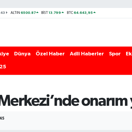
143
6500.87
13.799
64.643,95
ALTIN
BİST
BTC
kiye
Dünya
Özel Haber
Adli Haberler
Spor
Ek
025
 Merkezi’nde onarım 
:45