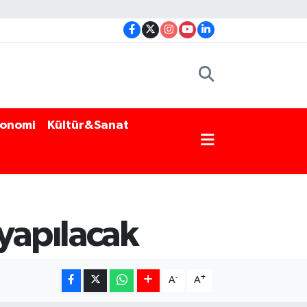
onomi
Kültür&Sanat
yapılacak
-
+
A
A