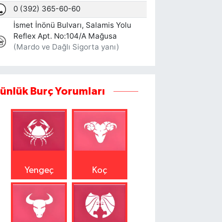
ünlük Burç Yorumları
Yengeç
Koç