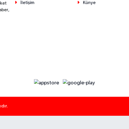
İletişim
Künye
eket
aber,
dır.