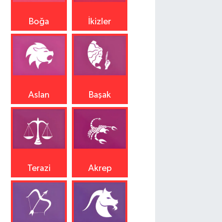
Boğa
İkizler
Aslan
Başak
Terazi
Akrep