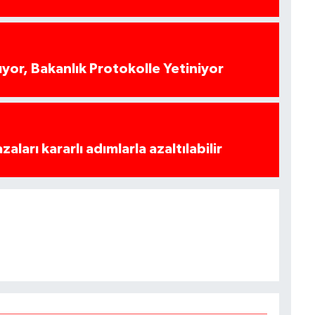
yor, Bakanlık Protokolle Yetiniyor
azaları kararlı adımlarla azaltılabilir