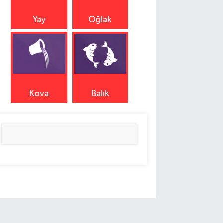
Yay
Oğlak
Kova
Balık