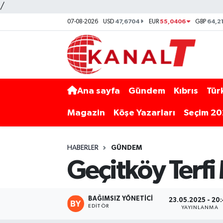
/
47,6704
55,0406
64,2
07-08-2026
USD
EUR
GBP
Ana sayfa
Gündem
Kıbrıs
Tür
Magazin
Köşe Yazarları
Seçim 2
HABERLER
GÜNDEM
Geçitköy Terfi
BAĞIMSIZ YÖNETICI
23.05.2025 - 20
EDITÖR
YAYINLANMA