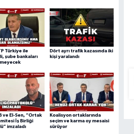
TP Türkiye ile
Dört ayrı trafik kazasında iki
i, şube bankaları
kişi yaralandı
rmeyecek
ve El-Sen, “Ortak
Koalisyon ortaklarında
mitesi İş Birliği
seçim ve karma oy mesaisi
ü” imzaladı
sürüyor