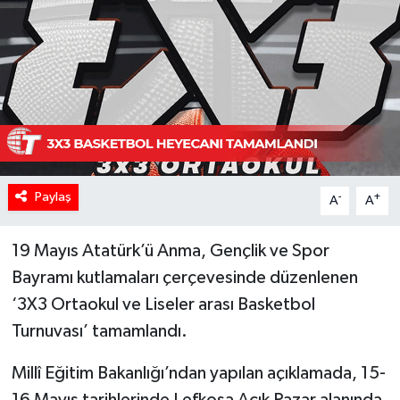
Paylaş
-
+
A
A
19 Mayıs Atatürk’ü Anma, Gençlik ve Spor
Bayramı kutlamaları çerçevesinde düzenlenen
‘3X3 Ortaokul ve Liseler arası Basketbol
Turnuvası’ tamamlandı.
Millî Eğitim Bakanlığı’ndan yapılan açıklamada, 15-
16 Mayıs tarihlerinde Lefkoşa Açık Pazar alanında