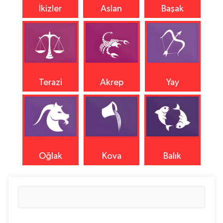
İkizler
Aslan
Başak
Terazi
Akrep
Yay
Oğlak
Kova
Balık