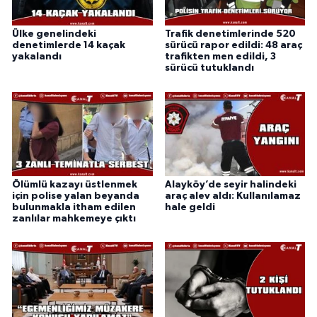
Ülke genelindeki
Trafik denetimlerinde 520
denetimlerde 14 kaçak
sürücü rapor edildi: 48 araç
yakalandı
trafikten men edildi, 3
sürücü tutuklandı
Ölümlü kazayı üstlenmek
Alayköy’de seyir halindeki
için polise yalan beyanda
araç alev aldı: Kullanılamaz
bulunmakla itham edilen
hale geldi
zanlılar mahkemeye çıktı