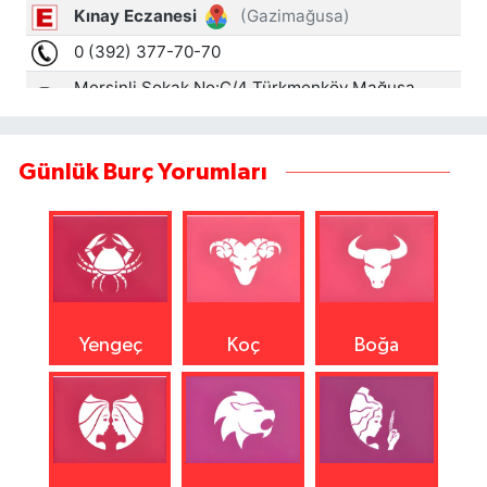
Günlük Burç Yorumları
Yengeç
Koç
Boğa